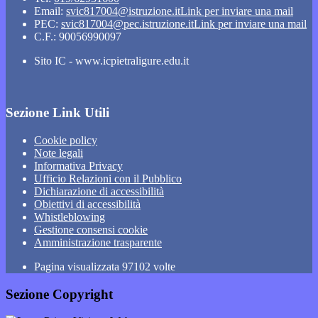
Email:
svic817004@istruzione.it
Link per inviare una mail
PEC:
svic817004@pec.istruzione.it
Link per inviare una mail
C.F.: 90056990097
Sito IC - www.icpietraligure.edu.it
Sezione Link Utili
Cookie policy
Note legali
Informativa Privacy
Ufficio Relazioni con il Pubblico
Dichiarazione di accessibilità
Obiettivi di accessibilità
Whistleblowing
Gestione consensi cookie
Amministrazione trasparente
Pagina visualizzata
97102
volte
Sezione Copyright