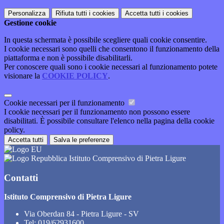
Personalizza
Rifiuta tutti
i cookies
Accetta tutti
i cookies
Gestione cookie
In questa schermata è possibile scegliere quali cookie consentire.
I cookie necessari sono quelli che consentono il funzionamento della
piattaforma e non è possibile disabilitarli.
Per conoscere quali sono i cookie necessari al funzionamento potete
visionare la
COOKIE POLICY
.
Cookie necessari per il funzionamento
I cookie necessari per il funzionamento non possono essere
disabilitati. È possibile consultare l'elenco nella pagina della cookie
policy.
Accetta tutti
Salva le preferenze
Istituto Comprensivo di Pietra Ligure
Contatti
Istituto Comprensivo di Pietra Ligure
Via Oberdan 84 - Pietra Ligure - SV
Tel:
019/62931600