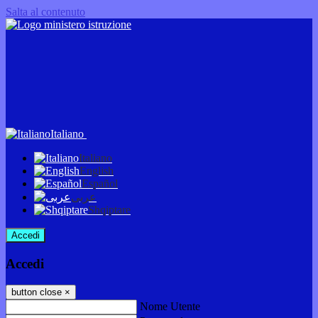
Salta al contenuto
Italiano
Italiano
English
Español
عربى
Shqiptare
Accedi
Accedi
button close
×
Nome Utente