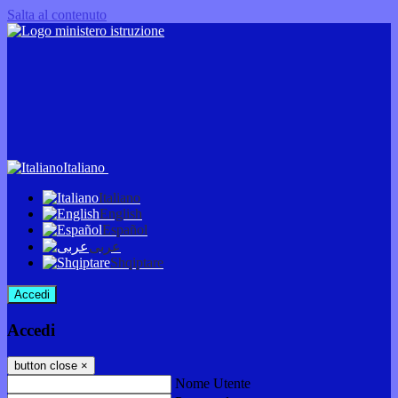
Salta al contenuto
Italiano
Italiano
English
Español
عربى
Shqiptare
Accedi
Accedi
button close
×
Nome Utente