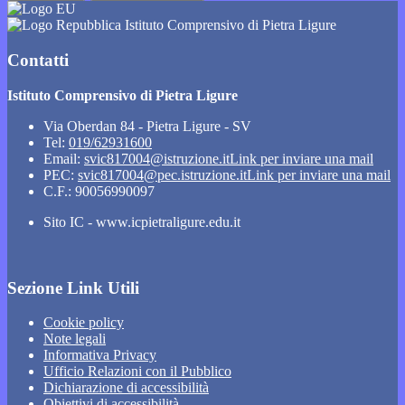
Istituto Comprensivo di Pietra Ligure
Contatti
Istituto Comprensivo di Pietra Ligure
Via Oberdan 84 - Pietra Ligure - SV
Tel:
019/62931600
Email:
svic817004@istruzione.it
Link per inviare una mail
PEC:
svic817004@pec.istruzione.it
Link per inviare una mail
C.F.: 90056990097
Sito IC - www.icpietraligure.edu.it
Sezione Link Utili
Cookie policy
Note legali
Informativa Privacy
Ufficio Relazioni con il Pubblico
Dichiarazione di accessibilità
Obiettivi di accessibilità