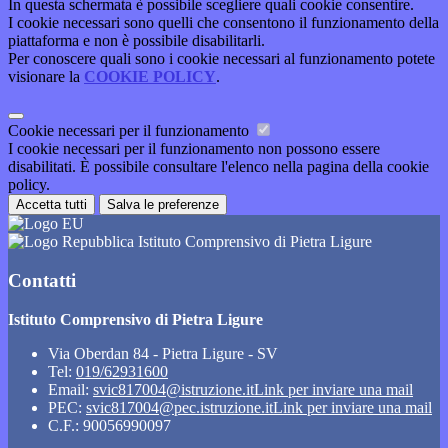
In questa schermata è possibile scegliere quali cookie consentire.
I cookie necessari sono quelli che consentono il funzionamento della
piattaforma e non è possibile disabilitarli.
Per conoscere quali sono i cookie necessari al funzionamento potete
visionare la
COOKIE POLICY
.
Cookie necessari per il funzionamento
I cookie necessari per il funzionamento non possono essere
disabilitati. È possibile consultare l'elenco nella pagina della cookie
policy.
Accetta tutti
Salva le preferenze
Istituto Comprensivo di Pietra Ligure
Contatti
Istituto Comprensivo di Pietra Ligure
Via Oberdan 84 - Pietra Ligure - SV
Tel:
019/62931600
Email:
svic817004@istruzione.it
Link per inviare una mail
PEC:
svic817004@pec.istruzione.it
Link per inviare una mail
C.F.: 90056990097