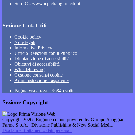
Sito IC - www.icpietraligure.edu.it
Sezione Link Utili
Cookie policy
Note legali
Informativa Privacy
Ufficio Relazioni con il Pubblico
Dichiarazione di accessibilità
Obiettivi di accessibilità
Whistleblowing
Gestione consensi cookie
Amministrazione trasparente
Pagina visualizzata
96845
volte
Sezione Copyright
Copyright 2026 | Engineered and powered by Gruppo Spaggiari
Parma S.p.A. | Divisione Publishing & New Social Media
Disclaimer trattamento dati personali