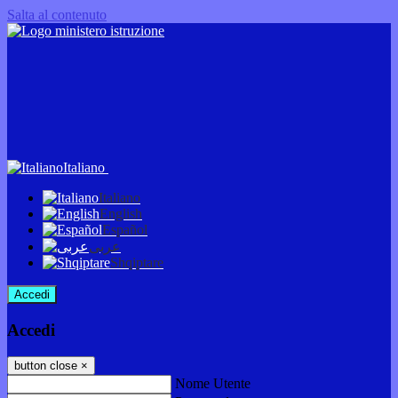
Salta al contenuto
Italiano
Italiano
English
Español
عربى
Shqiptare
Accedi
Accedi
button close
×
Nome Utente