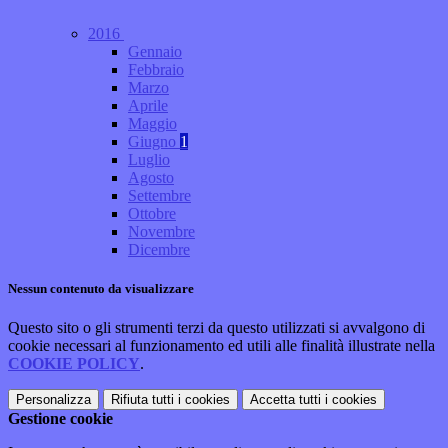
2016
Gennaio
Febbraio
Marzo
Aprile
Maggio
Giugno
1
Luglio
Agosto
Settembre
Ottobre
Novembre
Dicembre
Nessun contenuto da visualizzare
Questo sito o gli strumenti terzi da questo utilizzati si avvalgono di
cookie necessari al funzionamento ed utili alle finalità illustrate nella
COOKIE POLICY
.
Personalizza
Rifiuta tutti
i cookies
Accetta tutti
i cookies
Gestione cookie