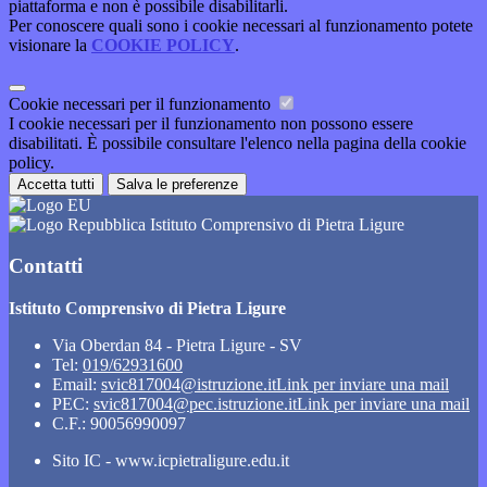
piattaforma e non è possibile disabilitarli.
Per conoscere quali sono i cookie necessari al funzionamento potete
visionare la
COOKIE POLICY
.
Cookie necessari per il funzionamento
I cookie necessari per il funzionamento non possono essere
disabilitati. È possibile consultare l'elenco nella pagina della cookie
policy.
Accetta tutti
Salva le preferenze
Istituto Comprensivo di Pietra Ligure
Contatti
Istituto Comprensivo di Pietra Ligure
Via Oberdan 84 - Pietra Ligure - SV
Tel:
019/62931600
Email:
svic817004@istruzione.it
Link per inviare una mail
PEC:
svic817004@pec.istruzione.it
Link per inviare una mail
C.F.: 90056990097
Sito IC - www.icpietraligure.edu.it