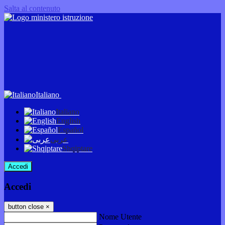
Salta al contenuto
Italiano
Italiano
English
Español
عربى
Shqiptare
Accedi
Accedi
button close
×
Nome Utente