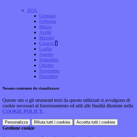
2016
Gennaio
Febbraio
Marzo
Aprile
Maggio
Giugno
1
Luglio
Agosto
Settembre
Ottobre
Novembre
Dicembre
Nessun contenuto da visualizzare
Questo sito o gli strumenti terzi da questo utilizzati si avvalgono di
cookie necessari al funzionamento ed utili alle finalità illustrate nella
COOKIE POLICY
.
Personalizza
Rifiuta tutti
i cookies
Accetta tutti
i cookies
Gestione cookie