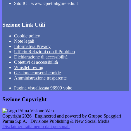
Sito IC - www.icpietraligure.edu.it
Sezione Link Utili
Cookie policy
Note legali
Informativa Privacy
Ufficio Relazioni con il Pubblico
Dichiarazione di accessibilità
Obiettivi di accessibilità
Whistleblowing
Gestione consensi cookie
Amministrazione trasparente
Pagina visualizzata
96909
volte
Sezione Copyright
Copyright 2026 | Engineered and powered by Gruppo Spaggiari
Parma S.p.A. | Divisione Publishing & New Social Media
Disclaimer trattamento dati personali