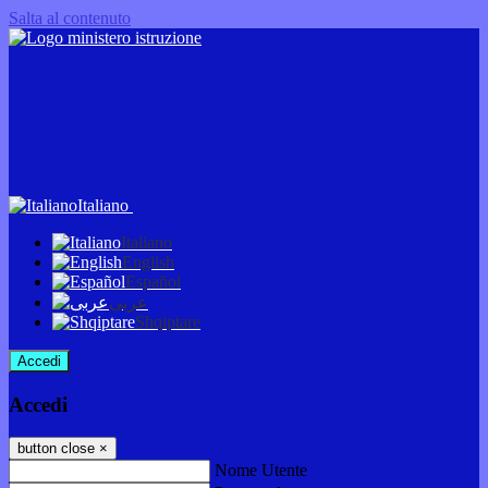
Salta al contenuto
Italiano
Italiano
English
Español
عربى
Shqiptare
Accedi
Accedi
button close
×
Nome Utente