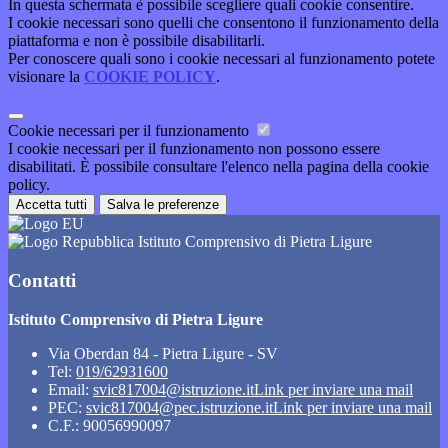
In questa schermata è possibile scegliere quali cookie consentire.
I cookie necessari sono quelli che consentono il funzionamento della
piattaforma e non è possibile disabilitarli.
Per conoscere quali sono i cookie necessari al funzionamento potete
visionare la
COOKIE POLICY
.
Cookie necessari per il funzionamento
I cookie necessari per il funzionamento non possono essere
disabilitati. È possibile consultare l'elenco nella pagina della cookie
policy.
Accetta tutti
Salva le preferenze
Istituto Comprensivo di Pietra Ligure
Contatti
Istituto Comprensivo di Pietra Ligure
Via Oberdan 84 - Pietra Ligure - SV
Tel:
019/62931600
Email:
svic817004@istruzione.it
Link per inviare una mail
PEC:
svic817004@pec.istruzione.it
Link per inviare una mail
C.F.: 90056990097