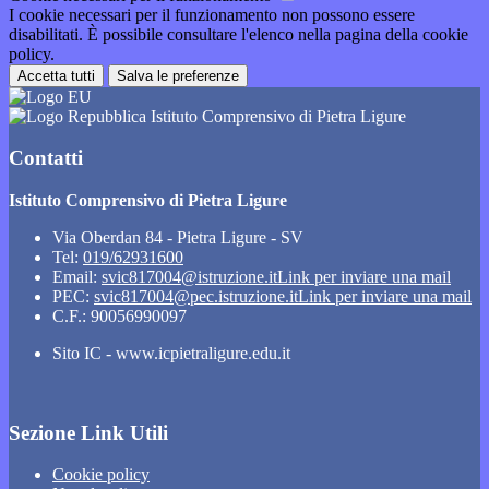
I cookie necessari per il funzionamento non possono essere
disabilitati. È possibile consultare l'elenco nella pagina della cookie
policy.
Accetta tutti
Salva le preferenze
Istituto Comprensivo di Pietra Ligure
Contatti
Istituto Comprensivo di Pietra Ligure
Via Oberdan 84 - Pietra Ligure - SV
Tel:
019/62931600
Email:
svic817004@istruzione.it
Link per inviare una mail
PEC:
svic817004@pec.istruzione.it
Link per inviare una mail
C.F.: 90056990097
Sito IC - www.icpietraligure.edu.it
Sezione Link Utili
Cookie policy