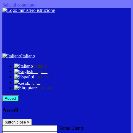
Salta al contenuto
Italiano
Italiano
English
Español
عربى
Shqiptare
Accedi
Accedi
button close
×
Nome Utente