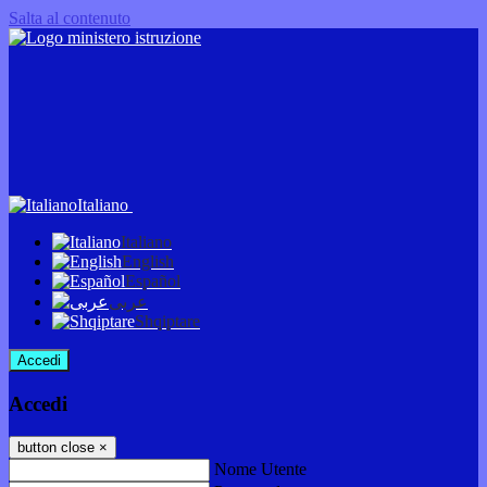
Salta al contenuto
Italiano
Italiano
English
Español
عربى
Shqiptare
Accedi
Accedi
button close
×
Nome Utente