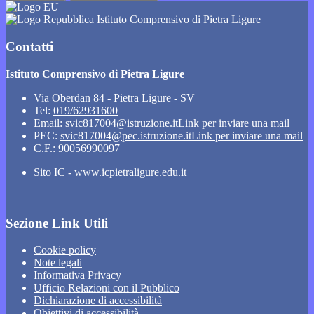
Istituto Comprensivo di Pietra Ligure
Contatti
Istituto Comprensivo di Pietra Ligure
Via Oberdan 84 - Pietra Ligure - SV
Tel:
019/62931600
Email:
svic817004@istruzione.it
Link per inviare una mail
PEC:
svic817004@pec.istruzione.it
Link per inviare una mail
C.F.: 90056990097
Sito IC - www.icpietraligure.edu.it
Sezione Link Utili
Cookie policy
Note legali
Informativa Privacy
Ufficio Relazioni con il Pubblico
Dichiarazione di accessibilità
Obiettivi di accessibilità