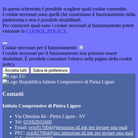
In questa schermata è possibile scegliere quali cookie consentire.
I cookie necessari sono quelli che consentono il funzionamento della
piattaforma e non è possibile disabilitarli.
Per conoscere quali sono i cookie necessari al funzionamento potete
visionare la
COOKIE POLICY
.
Cookie necessari per il funzionamento
I cookie necessari per il funzionamento non possono essere
disabilitati. È possibile consultare l'elenco nella pagina della cookie
policy.
Accetta tutti
Salva le preferenze
Istituto Comprensivo di Pietra Ligure
Contatti
Istituto Comprensivo di Pietra Ligure
Via Oberdan 84 - Pietra Ligure - SV
Tel:
019/62931600
Email:
svic817004@istruzione.it
Link per inviare una mail
PEC:
svic817004@pec.istruzione.it
Link per inviare una mail