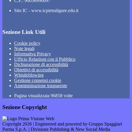
C.F.: 90056990097
Sito IC - www.icpietraligure.edu.it
Sezione Link Utili
Cookie policy
Note legali
Informativa Privacy
Ufficio Relazioni con il Pubblico
Dichiarazione di accessibilità
Obiettivi di accessibilità
Whistleblowing
Gestione consensi cookie
Amministrazione trasparente
Pagina visualizzata
96858
volte
Sezione Copyright
Copyright 2026 | Engineered and powered by Gruppo Spaggiari
Parma S.p.A. | Divisione Publishing & New Social Media