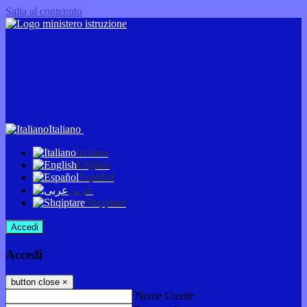
Salta al contenuto
Italiano
Italiano
English
Español
عربى
Shqiptare
Accedi
Accedi
button close
×
Nome Utente