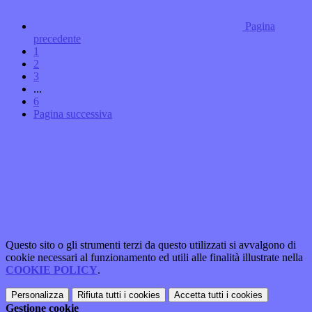
Pagina
precedente
1
2
3
...
6
Pagina successiva
Questo sito o gli strumenti terzi da questo utilizzati si avvalgono di
cookie necessari al funzionamento ed utili alle finalità illustrate nella
COOKIE POLICY
.
Personalizza
Rifiuta tutti
i cookies
Accetta tutti
i cookies
Gestione cookie