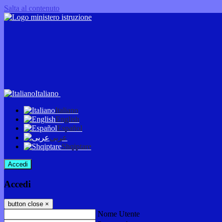
Salta al contenuto
Italiano
Italiano
English
Español
عربى
Shqiptare
Accedi
Accedi
button close
×
Nome Utente