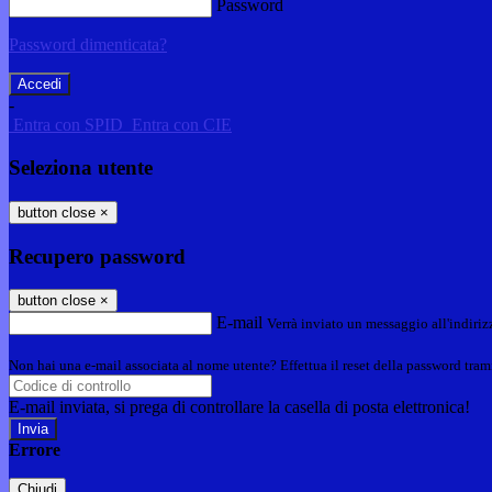
Password
Password dimenticata?
-
Entra con SPID
Entra con CIE
Seleziona utente
button close
×
Recupero password
button close
×
E-mail
Verrà inviato un messaggio all'indirizz
Non hai una e-mail associata al nome utente? Effettua il reset della password tram
E-mail inviata, si prega di controllare la casella di posta elettronica!
Errore
Chiudi