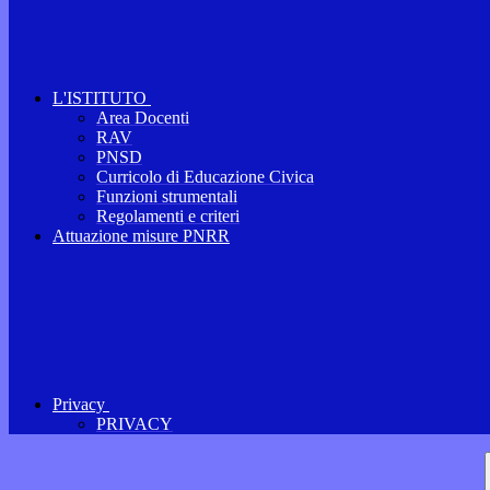
L'ISTITUTO
Area Docenti
RAV
PNSD
Curricolo di Educazione Civica
Funzioni strumentali
Regolamenti e criteri
Attuazione misure PNRR
Privacy
PRIVACY