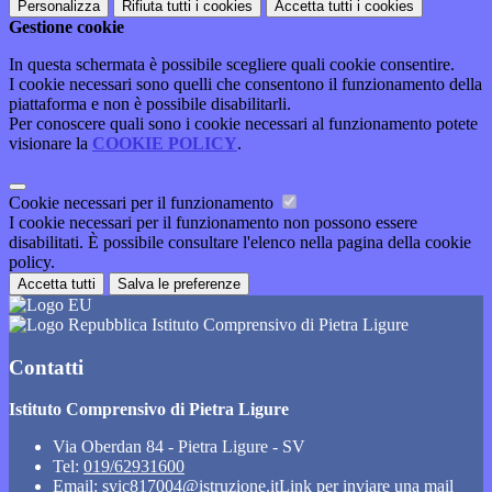
Personalizza
Rifiuta tutti
i cookies
Accetta tutti
i cookies
Gestione cookie
In questa schermata è possibile scegliere quali cookie consentire.
I cookie necessari sono quelli che consentono il funzionamento della
piattaforma e non è possibile disabilitarli.
Per conoscere quali sono i cookie necessari al funzionamento potete
visionare la
COOKIE POLICY
.
Cookie necessari per il funzionamento
I cookie necessari per il funzionamento non possono essere
disabilitati. È possibile consultare l'elenco nella pagina della cookie
policy.
Accetta tutti
Salva le preferenze
Istituto Comprensivo di Pietra Ligure
Contatti
Istituto Comprensivo di Pietra Ligure
Via Oberdan 84 - Pietra Ligure - SV
Tel:
019/62931600
Email:
svic817004@istruzione.it
Link per inviare una mail