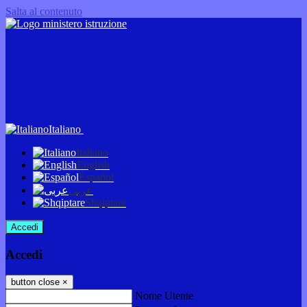
Salta al contenuto
Italiano
Italiano
English
Español
عربى
Shqiptare
Accedi
Accedi
button close
×
Nome Utente