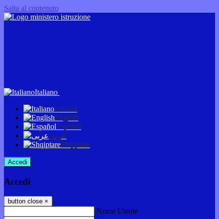
Salta al contenuto
Italiano
Italiano
English
Español
عربى
Shqiptare
Accedi
Accedi
button close
×
Nome Utente