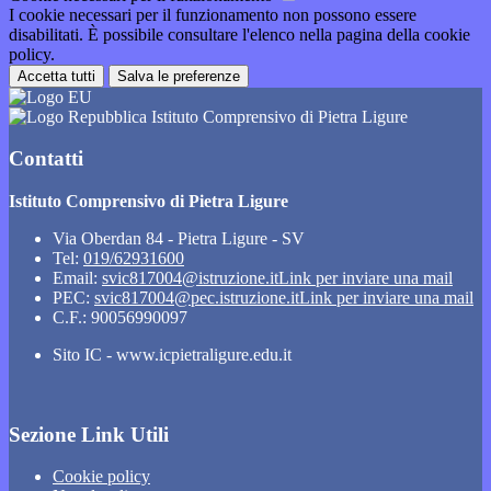
I cookie necessari per il funzionamento non possono essere
disabilitati. È possibile consultare l'elenco nella pagina della cookie
policy.
Accetta tutti
Salva le preferenze
Istituto Comprensivo di Pietra Ligure
Contatti
Istituto Comprensivo di Pietra Ligure
Via Oberdan 84 - Pietra Ligure - SV
Tel:
019/62931600
Email:
svic817004@istruzione.it
Link per inviare una mail
PEC:
svic817004@pec.istruzione.it
Link per inviare una mail
C.F.: 90056990097
Sito IC - www.icpietraligure.edu.it
Sezione Link Utili
Cookie policy