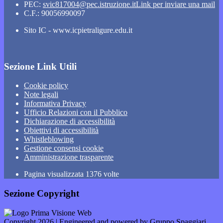
PEC:
svic817004@pec.istruzione.it
Link per inviare una mail
C.F.: 90056990097
Sito IC - www.icpietraligure.edu.it
Sezione Link Utili
Cookie policy
Note legali
Informativa Privacy
Ufficio Relazioni con il Pubblico
Dichiarazione di accessibilità
Obiettivi di accessibilità
Whistleblowing
Gestione consensi cookie
Amministrazione trasparente
Pagina visualizzata
1376
volte
Sezione Copyright
Copyright 2026 | Engineered and powered by Gruppo Spaggiari