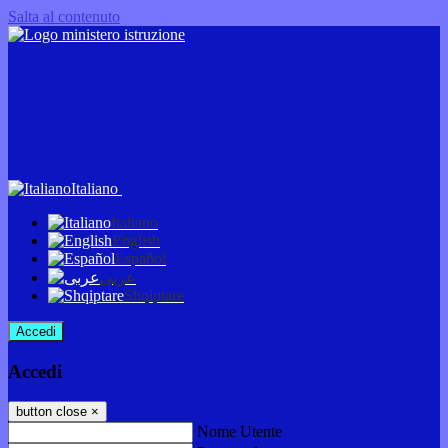
Salta al contenuto
Italiano
Italiano
English
Español
عربى
Shqiptare
Accedi
Accedi
button close
×
Nome Utente