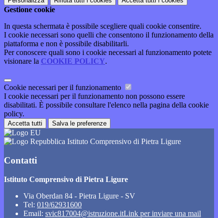
Personalizza
Rifiuta tutti
i cookies
Accetta tutti
i cookies
Gestione cookie
In questa schermata è possibile scegliere quali cookie consentire.
I cookie necessari sono quelli che consentono il funzionamento della
piattaforma e non è possibile disabilitarli.
Per conoscere quali sono i cookie necessari al funzionamento potete
visionare la
COOKIE POLICY
.
Cookie necessari per il funzionamento
I cookie necessari per il funzionamento non possono essere
disabilitati. È possibile consultare l'elenco nella pagina della cookie
policy.
Accetta tutti
Salva le preferenze
Istituto Comprensivo di Pietra Ligure
Contatti
Istituto Comprensivo di Pietra Ligure
Via Oberdan 84 - Pietra Ligure - SV
Tel:
019/62931600
Email:
svic817004@istruzione.it
Link per inviare una mail