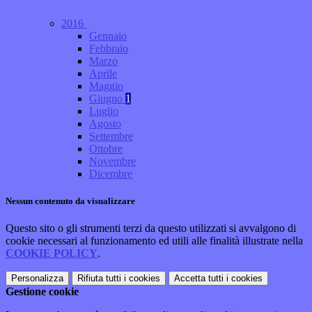
2016
Gennaio
Febbraio
Marzo
Aprile
Maggio
Giugno
1
Luglio
Agosto
Settembre
Ottobre
Novembre
Dicembre
Nessun contenuto da visualizzare
Questo sito o gli strumenti terzi da questo utilizzati si avvalgono di
cookie necessari al funzionamento ed utili alle finalità illustrate nella
COOKIE POLICY
.
Personalizza
Rifiuta tutti
i cookies
Accetta tutti
i cookies
Gestione cookie