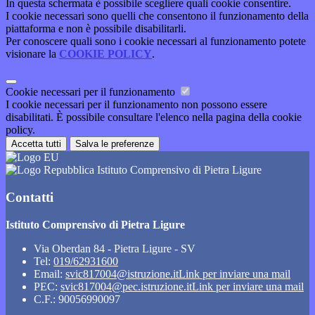
In questa schermata è possibile scegliere quali cookie consentire.
I cookie necessari sono quelli che consentono il funzionamento della
piattaforma e non è possibile disabilitarli.
Per conoscere quali sono i cookie necessari al funzionamento potete
visionare la
COOKIE POLICY
.
Cookie necessari per il funzionamento
I cookie necessari per il funzionamento non possono essere
disabilitati. È possibile consultare l'elenco nella pagina della cookie
policy.
Accetta tutti
Salva le preferenze
Istituto Comprensivo di Pietra Ligure
Contatti
Istituto Comprensivo di Pietra Ligure
Via Oberdan 84 - Pietra Ligure - SV
Tel:
019/62931600
Email:
svic817004@istruzione.it
Link per inviare una mail
PEC:
svic817004@pec.istruzione.it
Link per inviare una mail
C.F.: 90056990097