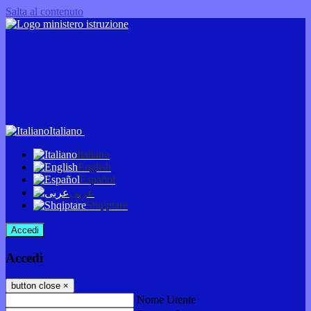
Salta al contenuto
Italiano
Italiano
English
Español
عربى
Shqiptare
Accedi
Accedi
button close
×
Nome Utente