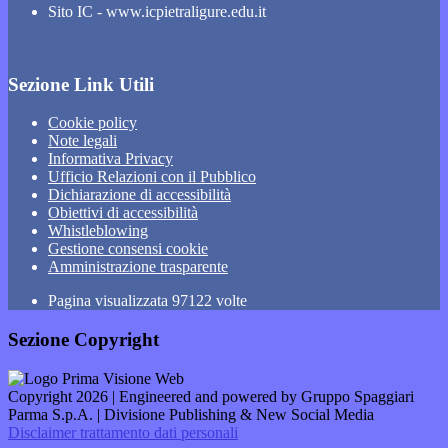
Sito IC - www.icpietraligure.edu.it
Sezione Link Utili
Cookie policy
Note legali
Informativa Privacy
Ufficio Relazioni con il Pubblico
Dichiarazione di accessibilità
Obiettivi di accessibilità
Whistleblowing
Gestione consensi cookie
Amministrazione trasparente
Pagina visualizzata
97122
volte
Sezione Copyright
Copyright 2026 | Engineered and powered by Gruppo Spaggiari
Parma S.p.A. | Divisione Publishing & New Social Media
Disclaimer trattamento dati personali