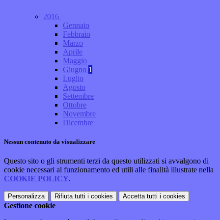
2016
Gennaio
Febbraio
Marzo
Aprile
Maggio
Giugno
1
Luglio
Agosto
Settembre
Ottobre
Novembre
Dicembre
Nessun contenuto da visualizzare
Questo sito o gli strumenti terzi da questo utilizzati si avvalgono di
cookie necessari al funzionamento ed utili alle finalità illustrate nella
COOKIE POLICY
.
Personalizza
Rifiuta tutti
i cookies
Accetta tutti
i cookies
Gestione cookie