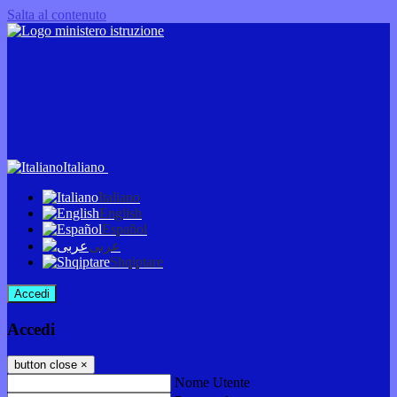
Salta al contenuto
Italiano
Italiano
English
Español
عربى
Shqiptare
Accedi
Accedi
button close
×
Nome Utente