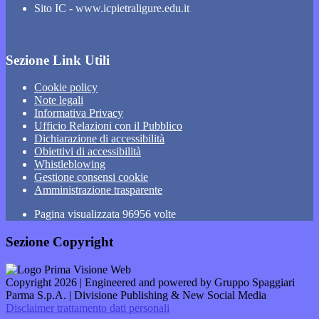
Sito IC - www.icpietraligure.edu.it
Sezione Link Utili
Cookie policy
Note legali
Informativa Privacy
Ufficio Relazioni con il Pubblico
Dichiarazione di accessibilità
Obiettivi di accessibilità
Whistleblowing
Gestione consensi cookie
Amministrazione trasparente
Pagina visualizzata
96956
volte
Sezione Copyright
Copyright 2026 | Engineered and powered by Gruppo Spaggiari
Parma S.p.A. | Divisione Publishing & New Social Media
Disclaimer trattamento dati personali