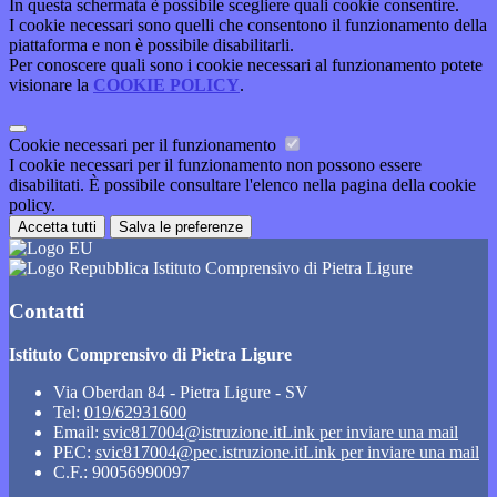
In questa schermata è possibile scegliere quali cookie consentire.
I cookie necessari sono quelli che consentono il funzionamento della
piattaforma e non è possibile disabilitarli.
Per conoscere quali sono i cookie necessari al funzionamento potete
visionare la
COOKIE POLICY
.
Cookie necessari per il funzionamento
I cookie necessari per il funzionamento non possono essere
disabilitati. È possibile consultare l'elenco nella pagina della cookie
policy.
Accetta tutti
Salva le preferenze
Istituto Comprensivo di Pietra Ligure
Contatti
Istituto Comprensivo di Pietra Ligure
Via Oberdan 84 - Pietra Ligure - SV
Tel:
019/62931600
Email:
svic817004@istruzione.it
Link per inviare una mail
PEC:
svic817004@pec.istruzione.it
Link per inviare una mail
C.F.: 90056990097