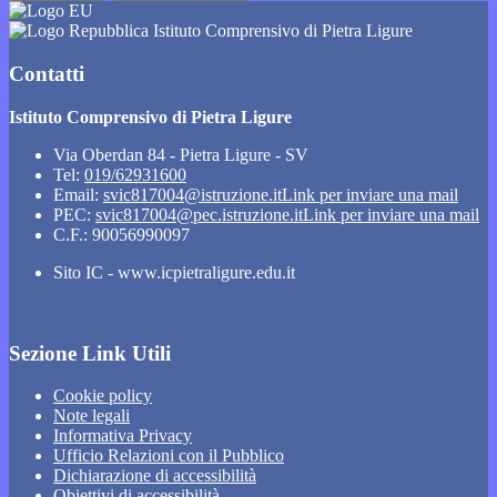
Istituto Comprensivo di Pietra Ligure
Contatti
Istituto Comprensivo di Pietra Ligure
Via Oberdan 84 - Pietra Ligure - SV
Tel:
019/62931600
Email:
svic817004@istruzione.it
Link per inviare una mail
PEC:
svic817004@pec.istruzione.it
Link per inviare una mail
C.F.: 90056990097
Sito IC - www.icpietraligure.edu.it
Sezione Link Utili
Cookie policy
Note legali
Informativa Privacy
Ufficio Relazioni con il Pubblico
Dichiarazione di accessibilità
Obiettivi di accessibilità