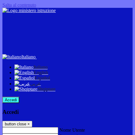
Salta al contenuto
Italiano
Italiano
English
Español
عربى
Shqiptare
Accedi
Accedi
button close
×
Nome Utente