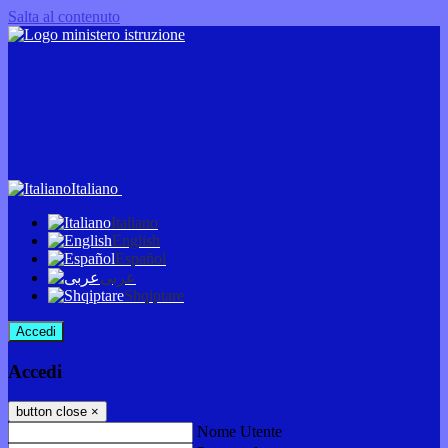
Salta al contenuto
Italiano
Italiano
English
Español
عربى
Shqiptare
Accedi
Accedi
button close
×
Nome Utente