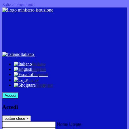
Salta al contenuto
Italiano
Italiano
English
Español
عربى
Shqiptare
Accedi
Accedi
button close
×
Nome Utente