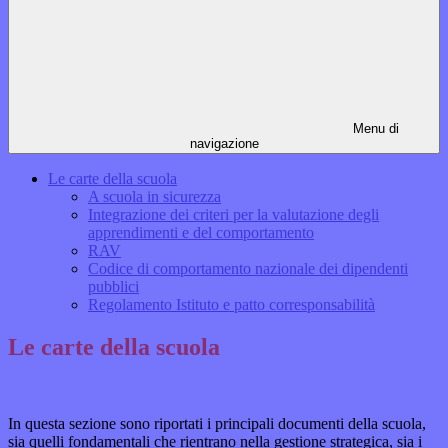
Menu di
navigazione
Le carte della scuola
A scuola in sicurezza
Integrazione dei criteri per la valutazione degli
apprendimenti e del comportamento
RAV
Codice di comportamento nazionale dei dipendenti
pubblici
Regolamento Istituto e patto corresponsabilità
Le carte della scuola
In questa sezione sono riportati i principali documenti della scuola,
sia quelli fondamentali che rientrano nella gestione strategica, sia i