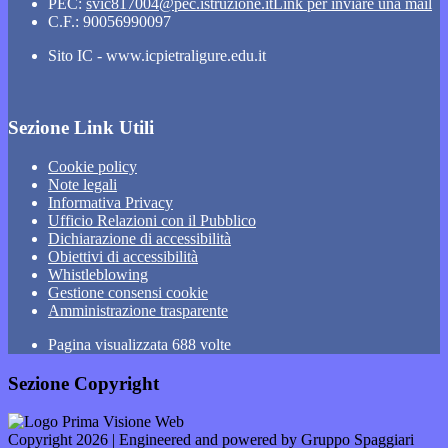
PEC:
svic817004@pec.istruzione.it
Link per inviare una mail
C.F.: 90056990097
Sito IC - www.icpietraligure.edu.it
Sezione Link Utili
Cookie policy
Note legali
Informativa Privacy
Ufficio Relazioni con il Pubblico
Dichiarazione di accessibilità
Obiettivi di accessibilità
Whistleblowing
Gestione consensi cookie
Amministrazione trasparente
Pagina visualizzata
688
volte
Sezione Copyright
Copyright 2026 | Engineered and powered by Gruppo Spaggiari