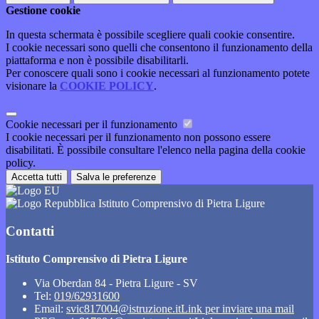
Gestione cookie
In questa schermata è possibile scegliere quali cookie consentire.
I cookie necessari sono quelli che consentono il funzionamento della
piattaforma e non è possibile disabilitarli.
Per conoscere quali sono i cookie necessari al funzionamento potete
visionare la
COOKIE POLICY
.
Cookie necessari per il funzionamento
I cookie necessari per il funzionamento non possono essere
disabilitati. È possibile consultare l'elenco nella pagina della cookie
policy.
Accetta tutti
Salva le preferenze
Istituto Comprensivo di Pietra Ligure
Contatti
Istituto Comprensivo di Pietra Ligure
Via Oberdan 84 - Pietra Ligure - SV
Tel:
019/62931600
Email:
svic817004@istruzione.it
Link per inviare una mail