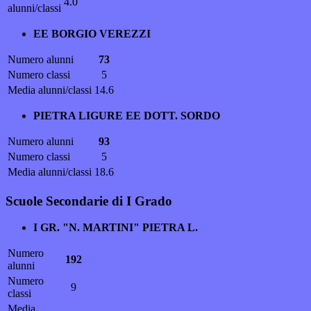
4.0
alunni/classi
EE BORGIO VEREZZI
Numero alunni
73
Numero classi
5
Media alunni/classi
14.6
PIETRA LIGURE EE DOTT. SORDO
Numero alunni
93
Numero classi
5
Media alunni/classi
18.6
Scuole Secondarie di I Grado
I GR. "N. MARTINI" PIETRA L.
Numero
192
alunni
Numero
9
classi
Media