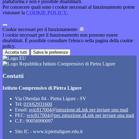
piattaforma e non è possibile disabilitarli.
Per conoscere quali sono i cookie necessari al funzionamento potete
visionare la
COOKIE POLICY
.
Cookie necessari per il funzionamento
I cookie necessari per il funzionamento non possono essere
disabilitati. È possibile consultare l'elenco nella pagina della cookie
policy.
Accetta tutti
Salva le preferenze
Istituto Comprensivo di Pietra Ligure
Contatti
Istituto Comprensivo di Pietra Ligure
Via Oberdan 84 - Pietra Ligure - SV
Tel:
019/62931600
Email:
svic817004@istruzione.it
Link per inviare una mail
PEC:
svic817004@pec.istruzione.it
Link per inviare una mail
C.F.: 90056990097
Sito IC - www.icpietraligure.edu.it