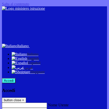
Salta al contenuto
Italiano
Italiano
English
Español
عربى
Shqiptare
Accedi
Accedi
button close
×
Nome Utente