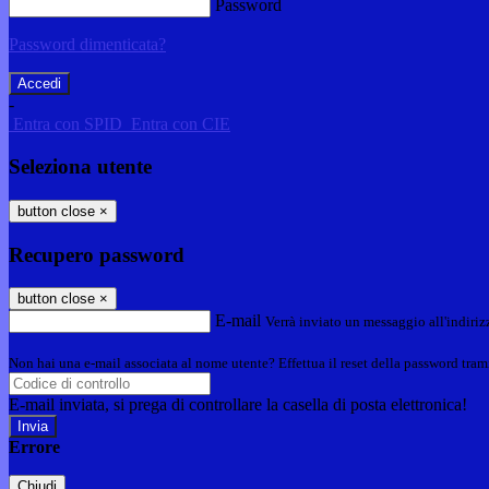
Password
Password dimenticata?
-
Entra con SPID
Entra con CIE
Seleziona utente
button close
×
Recupero password
button close
×
E-mail
Verrà inviato un messaggio all'indirizz
Non hai una e-mail associata al nome utente? Effettua il reset della password tram
E-mail inviata, si prega di controllare la casella di posta elettronica!
Errore
Chiudi