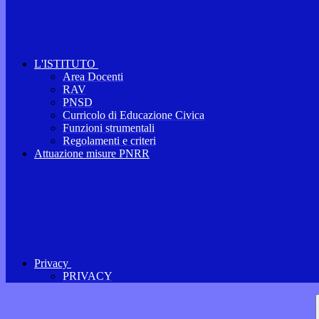
L'ISTITUTO
Area Docenti
RAV
PNSD
Curricolo di Educazione Civica
Funzioni strumentali
Regolamenti e criteri
Attuazione misure PNRR
Privacy
PRIVACY