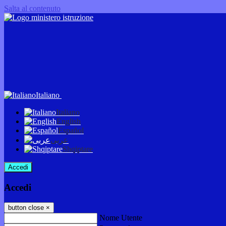
Salta al contenuto
Italiano
Italiano
English
Español
عربى
Shqiptare
Accedi
Accedi
button close
×
Nome Utente