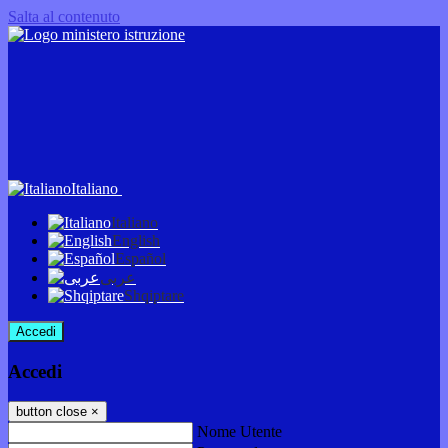
Salta al contenuto
Italiano
Italiano
English
Español
عربى
Shqiptare
Accedi
Accedi
button close
×
Nome Utente