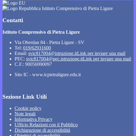
Istituto Comprensivo di Pietra Ligure
Contatti
Istituto Comprensivo di Pietra Ligure
Via Oberdan 84 - Pietra Ligure - SV
Tel:
019/62931600
Email:
svic817004@istruzione.it
Link per inviare una mail
PEC:
svic817004@pec.istruzione.it
Link per inviare una mail
C.F.: 90056990097
Sito IC - www.icpietraligure.edu.it
Sezione Link Utili
Cookie policy
Note legali
Informativa Privacy
Ufficio Relazioni con il Pubblico
Dichiarazione di accessibilità
Obiettivi di accessibilità