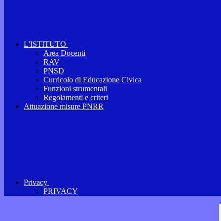
L'ISTITUTO
Area Docenti
RAV
PNSD
Curricolo di Educazione Civica
Funzioni strumentali
Regolamenti e criteri
Attuazione misure PNRR
Privacy
PRIVACY