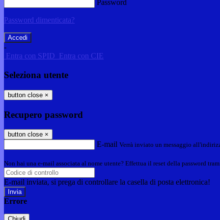
Password
Password dimenticata?
-
Entra con SPID
Entra con CIE
Seleziona utente
button close
×
Recupero password
button close
×
E-mail
Verrà inviato un messaggio all'indirizz
Non hai una e-mail associata al nome utente? Effettua il reset della password tram
E-mail inviata, si prega di controllare la casella di posta elettronica!
Errore
Chiudi