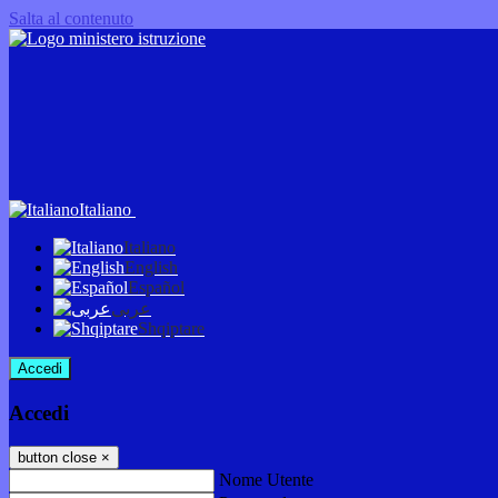
Salta al contenuto
Italiano
Italiano
English
Español
عربى
Shqiptare
Accedi
Accedi
button close
×
Nome Utente