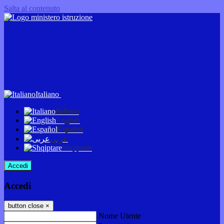
Salta al contenuto
Italiano
Italiano
English
Español
عربى
Shqiptare
Accedi
Accedi
button close
×
Nome Utente