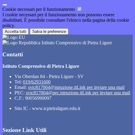
Cookie necessari per il funzionamento
I cookie necessari per il funzionamento non possono essere
disabilitati. È possibile consultare l'elenco nella pagina della cookie
policy.
Accetta tutti
Salva le preferenze
Istituto Comprensivo di Pietra Ligure
Contatti
Istituto Comprensivo di Pietra Ligure
Via Oberdan 84 - Pietra Ligure - SV
Tel:
019/62931600
Email:
svic817004@istruzione.it
Link per inviare una mail
PEC:
svic817004@pec.istruzione.it
Link per inviare una mail
C.F.: 90056990097
Sito IC - www.icpietraligure.edu.it
Sezione Link Utili