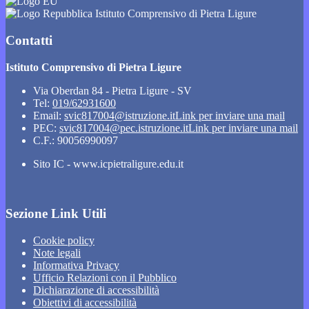
Istituto Comprensivo di Pietra Ligure
Contatti
Istituto Comprensivo di Pietra Ligure
Via Oberdan 84 - Pietra Ligure - SV
Tel:
019/62931600
Email:
svic817004@istruzione.it
Link per inviare una mail
PEC:
svic817004@pec.istruzione.it
Link per inviare una mail
C.F.: 90056990097
Sito IC - www.icpietraligure.edu.it
Sezione Link Utili
Cookie policy
Note legali
Informativa Privacy
Ufficio Relazioni con il Pubblico
Dichiarazione di accessibilità
Obiettivi di accessibilità