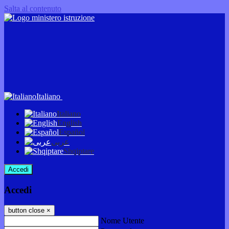
Salta al contenuto
Italiano
Italiano
English
Español
عربى
Shqiptare
Accedi
Accedi
button close
×
Nome Utente