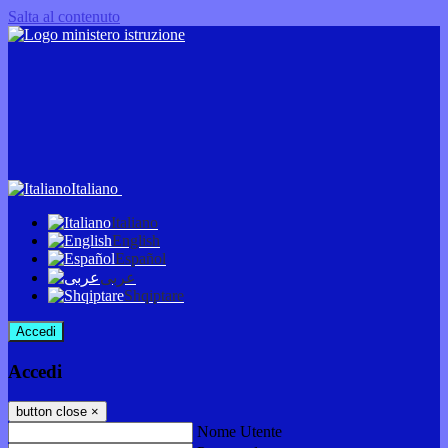
Salta al contenuto
Italiano
Italiano
English
Español
عربى
Shqiptare
Accedi
Accedi
button close
×
Nome Utente