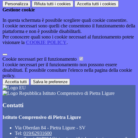
Personalizza
Rifiuta tutti
i cookies
Accetta tutti
i cookies
Gestione cookie
In questa schermata è possibile scegliere quali cookie consentire.
I cookie necessari sono quelli che consentono il funzionamento della
piattaforma e non è possibile disabilitarli.
Per conoscere quali sono i cookie necessari al funzionamento potete
visionare la
COOKIE POLICY
.
Cookie necessari per il funzionamento
I cookie necessari per il funzionamento non possono essere
disabilitati. È possibile consultare l'elenco nella pagina della cookie
policy.
Accetta tutti
Salva le preferenze
Istituto Comprensivo di Pietra Ligure
Contatti
Istituto Comprensivo di Pietra Ligure
Via Oberdan 84 - Pietra Ligure - SV
Tel:
019/62931600