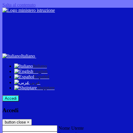
Salta al contenuto
Italiano
Italiano
English
Español
عربى
Shqiptare
Accedi
Accedi
button close
×
Nome Utente