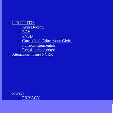
L'ISTITUTO
Area Docenti
RAV
PNSD
Curricolo di Educazione Civica
Funzioni strumentali
Regolamenti e criteri
Attuazione misure PNRR
Privacy
PRIVACY