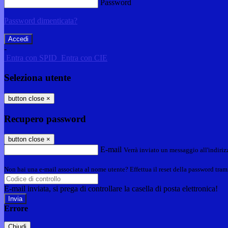
Password
Password dimenticata?
-
Entra con SPID
Entra con CIE
Seleziona utente
button close
×
Recupero password
button close
×
E-mail
Verrà inviato un messaggio all'indirizz
Non hai una e-mail associata al nome utente? Effettua il reset della password tram
E-mail inviata, si prega di controllare la casella di posta elettronica!
Errore
Chiudi