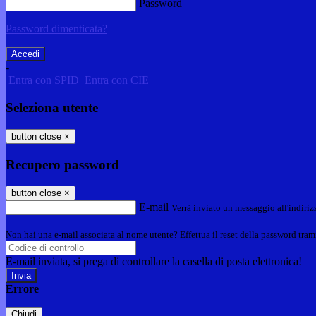
Password
Password dimenticata?
-
Entra con SPID
Entra con CIE
Seleziona utente
button close
×
Recupero password
button close
×
E-mail
Verrà inviato un messaggio all'indirizz
Non hai una e-mail associata al nome utente? Effettua il reset della password tram
E-mail inviata, si prega di controllare la casella di posta elettronica!
Errore
Chiudi