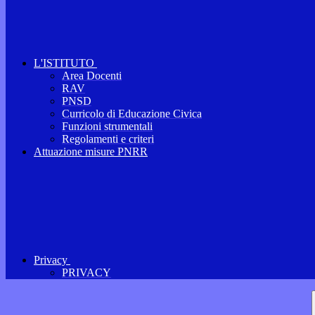
L'ISTITUTO
Area Docenti
RAV
PNSD
Curricolo di Educazione Civica
Funzioni strumentali
Regolamenti e criteri
Attuazione misure PNRR
Privacy
PRIVACY