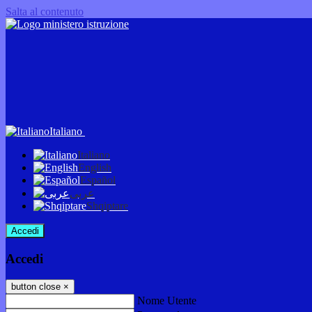
Salta al contenuto
Italiano
Italiano
English
Español
عربى
Shqiptare
Accedi
Accedi
button close
×
Nome Utente