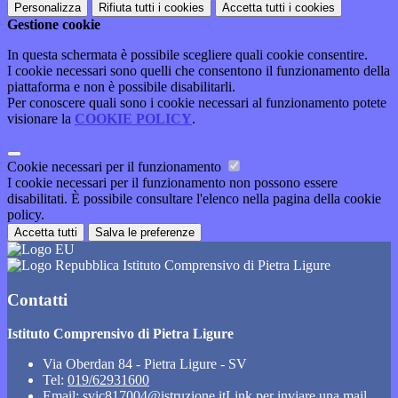
Personalizza
Rifiuta tutti
i cookies
Accetta tutti
i cookies
Gestione cookie
In questa schermata è possibile scegliere quali cookie consentire.
I cookie necessari sono quelli che consentono il funzionamento della
piattaforma e non è possibile disabilitarli.
Per conoscere quali sono i cookie necessari al funzionamento potete
visionare la
COOKIE POLICY
.
Cookie necessari per il funzionamento
I cookie necessari per il funzionamento non possono essere
disabilitati. È possibile consultare l'elenco nella pagina della cookie
policy.
Accetta tutti
Salva le preferenze
Istituto Comprensivo di Pietra Ligure
Contatti
Istituto Comprensivo di Pietra Ligure
Via Oberdan 84 - Pietra Ligure - SV
Tel:
019/62931600
Email:
svic817004@istruzione.it
Link per inviare una mail