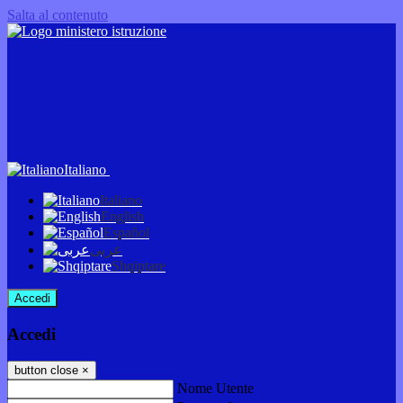
Salta al contenuto
Italiano
Italiano
English
Español
عربى
Shqiptare
Accedi
Accedi
button close
×
Nome Utente