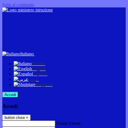
Salta al contenuto
Italiano
Italiano
English
Español
عربى
Shqiptare
Accedi
Accedi
button close
×
Nome Utente