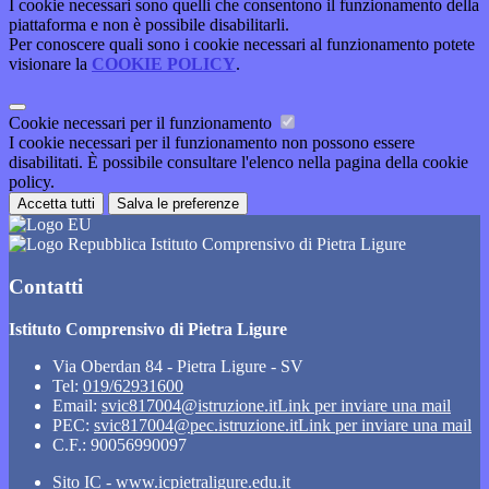
I cookie necessari sono quelli che consentono il funzionamento della
piattaforma e non è possibile disabilitarli.
Per conoscere quali sono i cookie necessari al funzionamento potete
visionare la
COOKIE POLICY
.
Cookie necessari per il funzionamento
I cookie necessari per il funzionamento non possono essere
disabilitati. È possibile consultare l'elenco nella pagina della cookie
policy.
Accetta tutti
Salva le preferenze
Istituto Comprensivo di Pietra Ligure
Contatti
Istituto Comprensivo di Pietra Ligure
Via Oberdan 84 - Pietra Ligure - SV
Tel:
019/62931600
Email:
svic817004@istruzione.it
Link per inviare una mail
PEC:
svic817004@pec.istruzione.it
Link per inviare una mail
C.F.: 90056990097
Sito IC - www.icpietraligure.edu.it