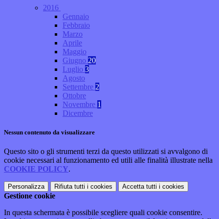
2016
Gennaio
Febbraio
Marzo
Aprile
Maggio
Giugno
20
Luglio
3
Agosto
Settembre
2
Ottobre
Novembre
1
Dicembre
Nessun contenuto da visualizzare
Questo sito o gli strumenti terzi da questo utilizzati si avvalgono di
cookie necessari al funzionamento ed utili alle finalità illustrate nella
COOKIE POLICY
.
Personalizza
Rifiuta tutti
i cookies
Accetta tutti
i cookies
Gestione cookie
In questa schermata è possibile scegliere quali cookie consentire.