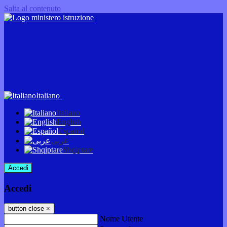
Salta al contenuto
Italiano
Italiano
English
Español
عربى
Shqiptare
Accedi
Accedi
button close
×
Nome Utente