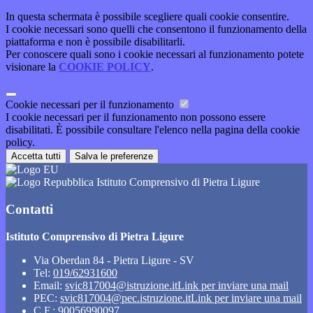
In questa schermata è possibile scegliere quali cookie consentire.
I cookie necessari sono quelli che consentono il funzionamento della
piattaforma e non è possibile disabilitarli.
Per conoscere quali sono i cookie necessari al funzionamento potete
visionare la
COOKIE POLICY
.
Cookie necessari per il funzionamento
I cookie necessari per il funzionamento non possono essere
disabilitati. È possibile consultare l'elenco nella pagina della cookie
policy.
Accetta tutti
Salva le preferenze
Istituto Comprensivo di Pietra Ligure
Contatti
Istituto Comprensivo di Pietra Ligure
Via Oberdan 84 - Pietra Ligure - SV
Tel:
019/62931600
Email:
svic817004@istruzione.it
Link per inviare una mail
PEC:
svic817004@pec.istruzione.it
Link per inviare una mail
C.F.: 90056990097