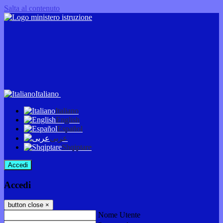
Salta al contenuto
Italiano
Italiano
English
Español
عربى
Shqiptare
Accedi
Accedi
button close
×
Nome Utente