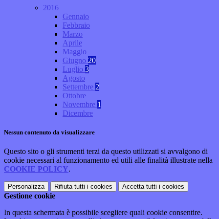
2016
Gennaio
Febbraio
Marzo
Aprile
Maggio
Giugno
20
Luglio
3
Agosto
Settembre
2
Ottobre
Novembre
1
Dicembre
Nessun contenuto da visualizzare
Questo sito o gli strumenti terzi da questo utilizzati si avvalgono di
cookie necessari al funzionamento ed utili alle finalità illustrate nella
COOKIE POLICY
.
Personalizza
Rifiuta tutti
i cookies
Accetta tutti
i cookies
Gestione cookie
In questa schermata è possibile scegliere quali cookie consentire.