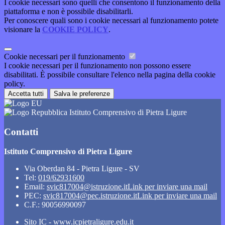
I cookie necessari sono quelli che consentono il funzionamento della
piattaforma e non è possibile disabilitarli.
Per conoscere quali sono i cookie necessari al funzionamento potete
visionare la
COOKIE POLICY
.
Cookie necessari per il funzionamento
I cookie necessari per il funzionamento non possono essere
disabilitati. È possibile consultare l'elenco nella pagina della cookie
policy.
Accetta tutti
Salva le preferenze
Istituto Comprensivo di Pietra Ligure
Contatti
Istituto Comprensivo di Pietra Ligure
Via Oberdan 84 - Pietra Ligure - SV
Tel:
019/62931600
Email:
svic817004@istruzione.it
Link per inviare una mail
PEC:
svic817004@pec.istruzione.it
Link per inviare una mail
C.F.: 90056990097
Sito IC - www.icpietraligure.edu.it