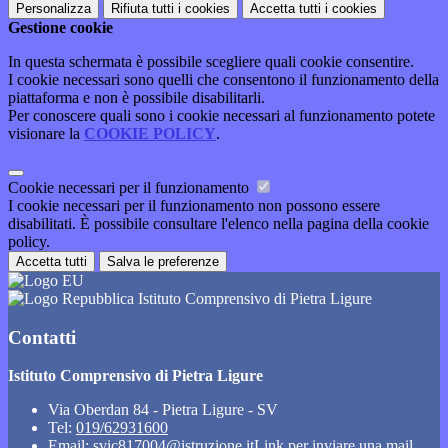
Personalizza
Rifiuta tutti
i cookies
Accetta tutti
i cookies
Gestione cookie
In questa schermata è possibile scegliere quali cookie consentire.
I cookie necessari sono quelli che consentono il funzionamento della
piattaforma e non è possibile disabilitarli.
Per conoscere quali sono i cookie necessari al funzionamento potete
visionare la
COOKIE POLICY
.
Cookie necessari per il funzionamento
I cookie necessari per il funzionamento non possono essere
disabilitati. È possibile consultare l'elenco nella pagina della cookie
policy.
Accetta tutti
Salva le preferenze
Istituto Comprensivo di Pietra Ligure
Contatti
Istituto Comprensivo di Pietra Ligure
Via Oberdan 84 - Pietra Ligure - SV
Tel:
019/62931600
Email:
svic817004@istruzione.it
Link per inviare una mail