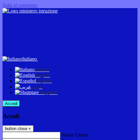
Salta al contenuto
Italiano
Italiano
English
Español
عربى
Shqiptare
Accedi
Accedi
button close
×
Nome Utente