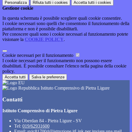
Personalizza
Rifiuta tutti
i cookies
Accetta tutti
i cookies
Gestione cookie
In questa schermata è possibile scegliere quali cookie consentire.
I cookie necessari sono quelli che consentono il funzionamento della
piattaforma e non è possibile disabilitarli.
Per conoscere quali sono i cookie necessari al funzionamento potete
visionare la
COOKIE POLICY
.
Cookie necessari per il funzionamento
I cookie necessari per il funzionamento non possono essere
disabilitati. È possibile consultare l'elenco nella pagina della cookie
policy.
Accetta tutti
Salva le preferenze
Istituto Comprensivo di Pietra Ligure
Contatti
Istituto Comprensivo di Pietra Ligure
Via Oberdan 84 - Pietra Ligure - SV
Tel:
019/62931600
Email:
svic817004@istruzione.it
Link per inviare una mail