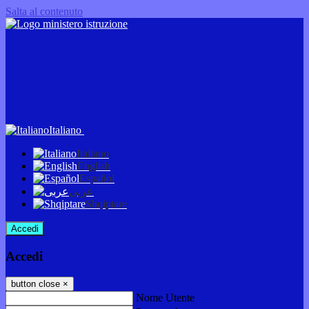
Salta al contenuto
Italiano
Italiano
English
Español
عربى
Shqiptare
Accedi
Accedi
button close
×
Nome Utente