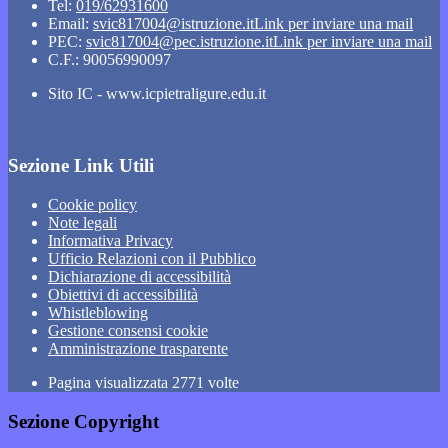
Tel:
019/62931600
Email:
svic817004@istruzione.it
Link per inviare una mail
PEC:
svic817004@pec.istruzione.it
Link per inviare una mail
C.F.: 90056990097
Sito IC - www.icpietraligure.edu.it
Sezione Link Utili
Cookie policy
Note legali
Informativa Privacy
Ufficio Relazioni con il Pubblico
Dichiarazione di accessibilità
Obiettivi di accessibilità
Whistleblowing
Gestione consensi cookie
Amministrazione trasparente
Pagina visualizzata
2771
volte
Sezione Copyright