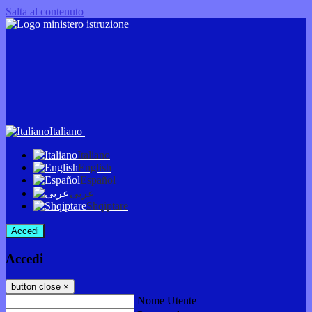
Salta al contenuto
Italiano
Italiano
English
Español
عربى
Shqiptare
Accedi
Accedi
button close
×
Nome Utente