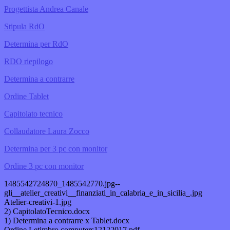
Progettista Andrea Canale
Stipula RdO
Determina per RdO
RDO riepilogo
Determina a contrarre
Ordine Tablet
Capitolato tecnico
Collaudatore Laura Zocco
Determina per 3 pc con monitor
Ordine 3 pc con monitor
1485542724870_1485542770.jpg--
gli__atelier_creativi__finanziati_in_calabria_e_in_sicilia_.jpg
Atelier-creativi-1.jpg
2) CapitolatoTecnico.docx
1) Determina a contrarre x Tablet.docx
Ordine Letimbro computers12122017.pdf