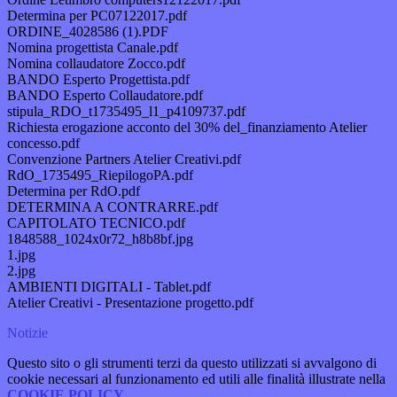
Determina per PC07122017.pdf
ORDINE_4028586 (1).PDF
Nomina progettista Canale.pdf
Nomina collaudatore Zocco.pdf
BANDO Esperto Progettista.pdf
BANDO Esperto Collaudatore.pdf
stipula_RDO_t1735495_l1_p4109737.pdf
Richiesta erogazione acconto del 30% del_finanziamento Atelier
concesso.pdf
Convenzione Partners Atelier Creativi.pdf
RdO_1735495_RiepilogoPA.pdf
Determina per RdO.pdf
DETERMINA A CONTRARRE.pdf
CAPITOLATO TECNICO.pdf
1848588_1024x0r72_h8b8bf.jpg
1.jpg
2.jpg
AMBIENTI DIGITALI - Tablet.pdf
Atelier Creativi - Presentazione progetto.pdf
Notizie
Questo sito o gli strumenti terzi da questo utilizzati si avvalgono di
cookie necessari al funzionamento ed utili alle finalità illustrate nella
COOKIE POLICY
.