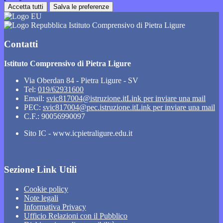
Accetta tutti
Salva le preferenze
Istituto Comprensivo di Pietra Ligure
Contatti
Istituto Comprensivo di Pietra Ligure
Via Oberdan 84 - Pietra Ligure - SV
Tel:
019/62931600
Email:
svic817004@istruzione.it
Link per inviare una mail
PEC:
svic817004@pec.istruzione.it
Link per inviare una mail
C.F.: 90056990097
Sito IC - www.icpietraligure.edu.it
Sezione Link Utili
Cookie policy
Note legali
Informativa Privacy
Ufficio Relazioni con il Pubblico