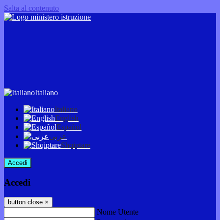
Salta al contenuto
Italiano
Italiano
English
Español
عربى
Shqiptare
Accedi
Accedi
button close
×
Nome Utente