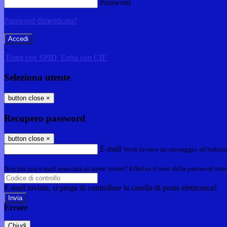
Password
Password dimenticata?
-
Entra con SPID
Entra con CIE
Seleziona utente
button close
×
Recupero password
button close
×
E-mail
Verrà inviato un messaggio all'indirizz
Non hai una e-mail associata al nome utente? Effettua il reset della password tram
E-mail inviata, si prega di controllare la casella di posta elettronica!
Errore
Chiudi