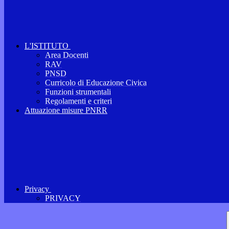
L'ISTITUTO
Area Docenti
RAV
PNSD
Curricolo di Educazione Civica
Funzioni strumentali
Regolamenti e criteri
Attuazione misure PNRR
Privacy
PRIVACY