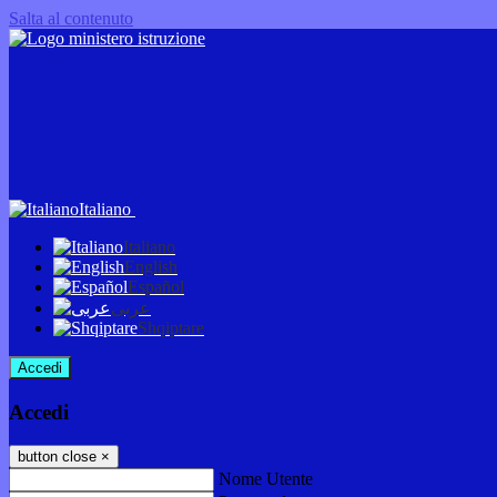
Salta al contenuto
Italiano
Italiano
English
Español
عربى
Shqiptare
Accedi
Accedi
button close
×
Nome Utente