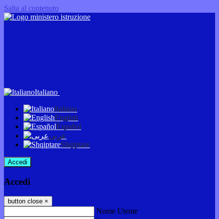
Salta al contenuto
Italiano
Italiano
English
Español
عربى
Shqiptare
Accedi
Accedi
button close
×
Nome Utente