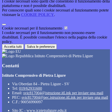
I cookie necessari sono quelli che consentono il funzionamento della
piattaforma e non è possibile disabilitarli.
Per conoscere quali sono i cookie necessari al funzionamento potete
visionare la
COOKIE POLICY
.
Cookie necessari per il funzionamento
I cookie necessari per il funzionamento non possono essere
disabilitati. È possibile consultare l'elenco nella pagina della cookie
policy.
Accetta tutti
Salva le preferenze
Istituto Comprensivo di Pietra Ligure
Contatti
Istituto Comprensivo di Pietra Ligure
Via Oberdan 84 - Pietra Ligure - SV
Tel:
019/62931600
Email:
svic817004@istruzione.it
Link per inviare una mail
PEC:
svic817004@pec.istruzione.it
Link per inviare una mail
C.F.: 90056990097
Sito IC - www.icpietraligure.edu.it