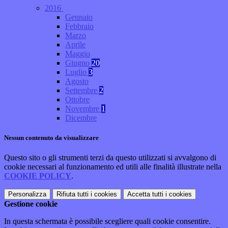
2016
Gennaio
Febbraio
Marzo
Aprile
Maggio
Giugno
20
Luglio
3
Agosto
Settembre
2
Ottobre
Novembre
1
Dicembre
Nessun contenuto da visualizzare
Questo sito o gli strumenti terzi da questo utilizzati si avvalgono di
cookie necessari al funzionamento ed utili alle finalità illustrate nella
COOKIE POLICY
.
Personalizza
Rifiuta tutti
i cookies
Accetta tutti
i cookies
Gestione cookie
In questa schermata è possibile scegliere quali cookie consentire.