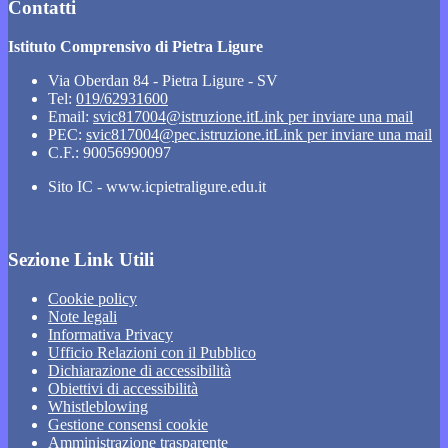
Contatti
Istituto Comprensivo di Pietra Ligure
Via Oberdan 84 - Pietra Ligure - SV
Tel:
019/62931600
Email:
svic817004@istruzione.it
Link per inviare una mail
PEC:
svic817004@pec.istruzione.it
Link per inviare una mail
C.F.: 90056990097
Sito IC - www.icpietraligure.edu.it
Sezione Link Utili
Cookie policy
Note legali
Informativa Privacy
Ufficio Relazioni con il Pubblico
Dichiarazione di accessibilità
Obiettivi di accessibilità
Whistleblowing
Gestione consensi cookie
Amministrazione trasparente