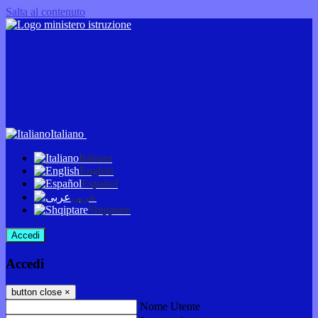
Salta al contenuto
Italiano
Italiano
English
Español
عربى
Shqiptare
Accedi
Accedi
button close
×
Nome Utente