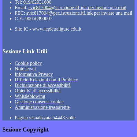
Tel:
019/62931600
Email:
svic817004@istruzione.it
Link per inviare una mail
PEC:
svic817004@pec.istruzione.it
Link per inviare una mail
C.F.: 90056990097
Sito IC - www.icpietraligure.edu.it
Sezione Link Utili
Cookie policy
Note legali
Informativa Privacy
Ufficio Relazioni con il Pubblico
Dichiarazione di accessibilità
Obiettivi di accessibilità
Whistleblowing
Gestione consensi cookie
Amministrazione trasparente
Pagina visualizzata
54443
volte
Sezione Copyright