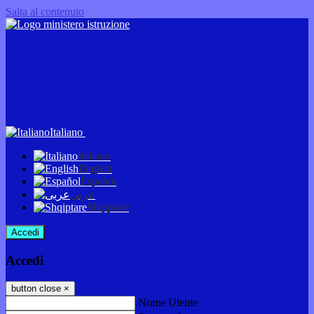
Salta al contenuto
Italiano
Italiano
English
Español
عربى
Shqiptare
Accedi
Accedi
button close
×
Nome Utente