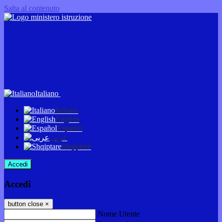
Salta al contenuto
Italiano
Italiano
English
Español
عربى
Shqiptare
Accedi
Accedi
button close
×
Nome Utente