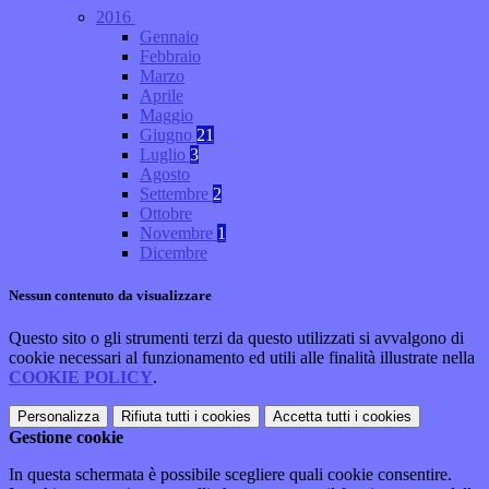
2016
Gennaio
Febbraio
Marzo
Aprile
Maggio
Giugno
21
Luglio
3
Agosto
Settembre
2
Ottobre
Novembre
1
Dicembre
Nessun contenuto da visualizzare
Questo sito o gli strumenti terzi da questo utilizzati si avvalgono di
cookie necessari al funzionamento ed utili alle finalità illustrate nella
COOKIE POLICY
.
Personalizza
Rifiuta tutti
i cookies
Accetta tutti
i cookies
Gestione cookie
In questa schermata è possibile scegliere quali cookie consentire.