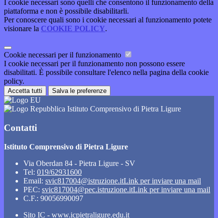
I cookie necessari sono quelli che consentono il funzionamento della
piattaforma e non è possibile disabilitarli.
Per conoscere quali sono i cookie necessari al funzionamento potete
visionare la
COOKIE POLICY
.
Cookie necessari per il funzionamento
I cookie necessari per il funzionamento non possono essere
disabilitati. È possibile consultare l'elenco nella pagina della cookie
policy.
Accetta tutti
Salva le preferenze
Istituto Comprensivo di Pietra Ligure
Contatti
Istituto Comprensivo di Pietra Ligure
Via Oberdan 84 - Pietra Ligure - SV
Tel:
019/62931600
Email:
svic817004@istruzione.it
Link per inviare una mail
PEC:
svic817004@pec.istruzione.it
Link per inviare una mail
C.F.: 90056990097
Sito IC - www.icpietraligure.edu.it