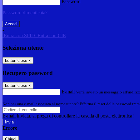
Password
Password dimenticata?
-
Entra con SPID
Entra con CIE
Seleziona utente
button close
×
Recupero password
button close
×
E-mail
Verrà inviato un messaggio all'indirizz
Non hai una e-mail associata al nome utente? Effettua il reset della password tram
E-mail inviata, si prega di controllare la casella di posta elettronica!
Errore
Chiudi