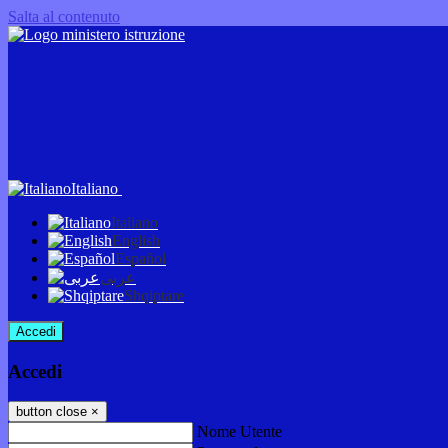
Salta al contenuto
Italiano
Italiano
English
Español
عربى
Shqiptare
Accedi
Accedi
button close
×
Nome Utente