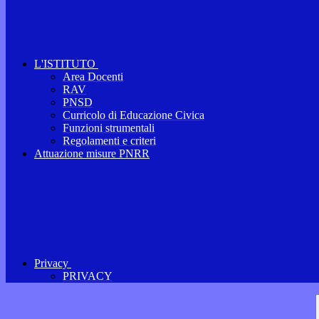
L'ISTITUTO
Area Docenti
RAV
PNSD
Curricolo di Educazione Civica
Funzioni strumentali
Regolamenti e criteri
Attuazione misure PNRR
Privacy
PRIVACY