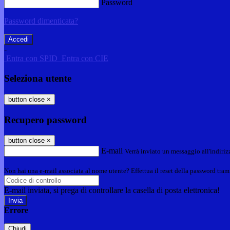
Password
Password dimenticata?
-
Entra con SPID
Entra con CIE
Seleziona utente
button close
×
Recupero password
button close
×
E-mail
Verrà inviato un messaggio all'indirizz
Non hai una e-mail associata al nome utente? Effettua il reset della password tram
E-mail inviata, si prega di controllare la casella di posta elettronica!
Errore
Chiudi