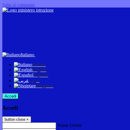
Salta al contenuto
Italiano
Italiano
English
Español
عربى
Shqiptare
Accedi
Accedi
button close
×
Nome Utente