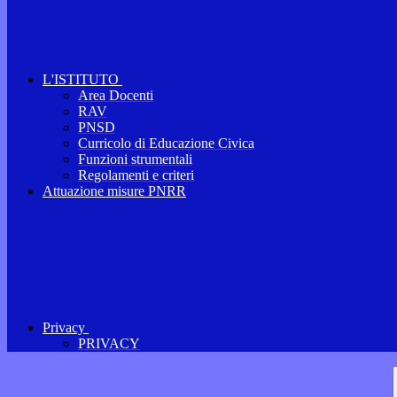
L'ISTITUTO
Area Docenti
RAV
PNSD
Curricolo di Educazione Civica
Funzioni strumentali
Regolamenti e criteri
Attuazione misure PNRR
Privacy
PRIVACY