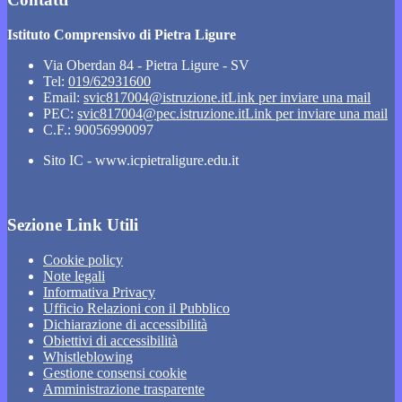
Istituto Comprensivo di Pietra Ligure
Via Oberdan 84 - Pietra Ligure - SV
Tel:
019/62931600
Email:
svic817004@istruzione.it
Link per inviare una mail
PEC:
svic817004@pec.istruzione.it
Link per inviare una mail
C.F.: 90056990097
Sito IC - www.icpietraligure.edu.it
Sezione Link Utili
Cookie policy
Note legali
Informativa Privacy
Ufficio Relazioni con il Pubblico
Dichiarazione di accessibilità
Obiettivi di accessibilità
Whistleblowing
Gestione consensi cookie
Amministrazione trasparente