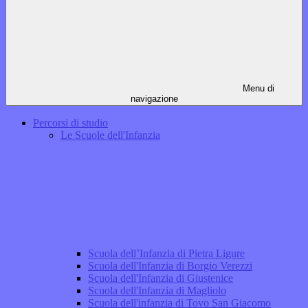
Menu di
navigazione
Percorsi di studio
Le Scuole dell'Infanzia
Scuola dell’Infanzia di Pietra Ligure
Scuola dell'Infanzia di Borgio Verezzi
Scuola dell'Infanzia di Giustenice
Scuola dell'Infanzia di Magliolo
Scuola dell'infanzia di Tovo San Giacomo