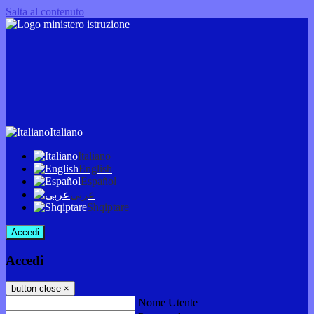
Salta al contenuto
Italiano
Italiano
English
Español
عربى
Shqiptare
Accedi
Accedi
button close
×
Nome Utente