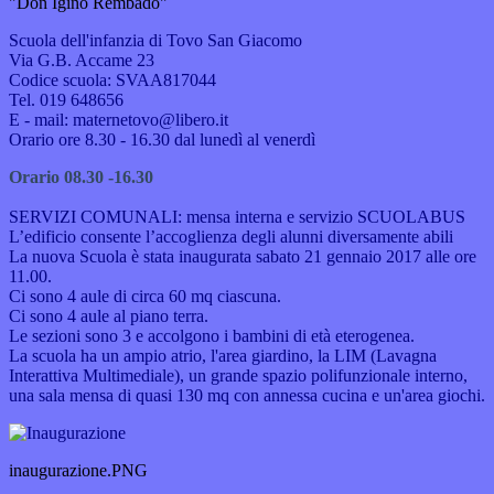
"Don Igino Rembado"
Scuola dell'infanzia di Tovo San Giacomo
Via G.B. Accame 23
Codice scuola: SVAA817044
Tel. 019 648656
E - mail: maternetovo@libero.it
Orario ore 8.30 - 16.30 dal lunedì al venerdì
Orario 08.30 -16.30
SERVIZI COMUNALI: mensa interna e servizio SCUOLABUS
L’edificio consente l’accoglienza degli alunni diversamente abili
La nuova Scuola è stata inaugurata sabato 21 gennaio 2017 alle ore
11.00.
Ci sono 4 aule
di circa 60 mq ciascuna.
Ci sono 4 aule al piano terra.
Le sezioni sono 3 e accolgono
i bambini di età eterogenea.
La scuola ha un ampio atrio, l'area giardino, la LIM (Lavagna
Interattiva Multimediale), un grande spazio polifunzionale interno,
una sala mensa di quasi 130 mq con annessa cucina e un'area giochi.
inaugurazione.PNG