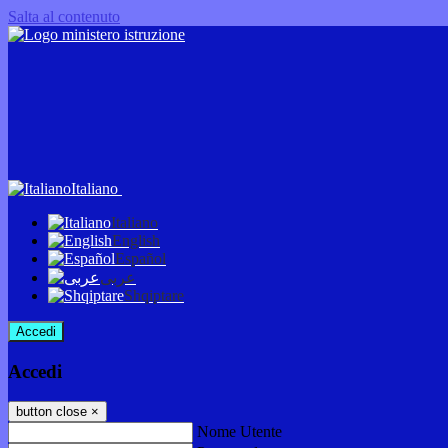
Salta al contenuto
Italiano
Italiano
English
Español
عربى
Shqiptare
Accedi
Accedi
button close
×
Nome Utente