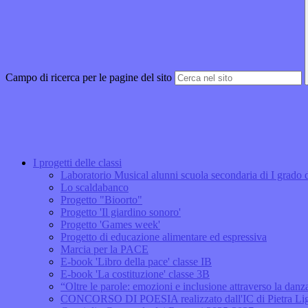
Campo di ricerca per le pagine del sito
I progetti delle classi
Laboratorio Musical alunni scuola secondaria di I grado d
Lo scaldabanco
Progetto "Bioorto"
Progetto 'Il giardino sonoro'
Progetto 'Games week'
Progetto di educazione alimentare ed espressiva
Marcia per la PACE
E-book 'Libro della pace' classe IB
E-book 'La costituzione' classe 3B
“Oltre le parole: emozioni e inclusione attraverso la dan
CONCORSO DI POESIA realizzato dall'IC di Pietra Li