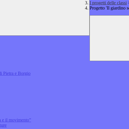
I progetti delle classi
Progetto 'Il giardino 
i Pietra e Borgio
za e il movimento”
gure