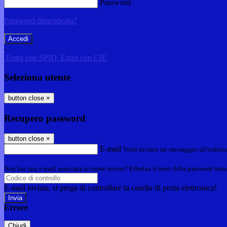
Password
Password dimenticata?
-
Entra con SPID
Entra con CIE
Seleziona utente
button close
×
Recupero password
button close
×
E-mail
Verrà inviato un messaggio all'indirizz
Non hai una e-mail associata al nome utente? Effettua il reset della password tram
E-mail inviata, si prega di controllare la casella di posta elettronica!
Errore
Chiudi