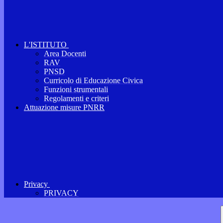
L'ISTITUTO
Area Docenti
RAV
PNSD
Curricolo di Educazione Civica
Funzioni strumentali
Regolamenti e criteri
Attuazione misure PNRR
Privacy
PRIVACY