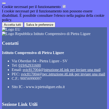
Cookie necessari per il funzionamento
I cookie necessari per il funzionamento non possono essere
disabilitati. È possibile consultare l'elenco nella pagina della cookie
policy.
Accetta tutti
Salva le preferenze
Istituto Comprensivo di Pietra Ligure
Contatti
Istituto Comprensivo di Pietra Ligure
Via Oberdan 84 - Pietra Ligure - SV
Tel:
019/62931600
Email:
svic817004@istruzione.it
Link per inviare una mail
PEC:
svic817004@pec.istruzione.it
Link per inviare una mail
C.F.: 90056990097
Sito IC - www.icpietraligure.edu.it
Sezione Link Utili