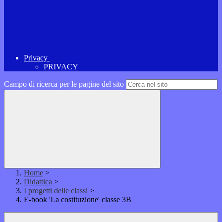
Privacy
PRIVACY
Campo di ricerca per le pagine del sito
Home
>
Didattica
>
I progetti delle classi
>
E-book 'La costituzione' classe 3B