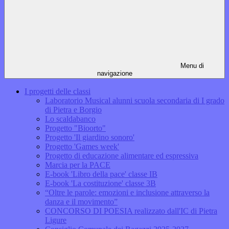
Menu di
navigazione
I progetti delle classi
Laboratorio Musical alunni scuola secondaria di I grado
di Pietra e Borgio
Lo scaldabanco
Progetto "Bioorto"
Progetto 'Il giardino sonoro'
Progetto 'Games week'
Progetto di educazione alimentare ed espressiva
Marcia per la PACE
E-book 'Libro della pace' classe IB
E-book 'La costituzione' classe 3B
“Oltre le parole: emozioni e inclusione attraverso la
danza e il movimento”
CONCORSO DI POESIA realizzato dall'IC di Pietra
Ligure