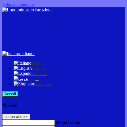
Salta al contenuto
Italiano
Italiano
English
Español
عربى
Shqiptare
Accedi
Accedi
button close
×
Nome Utente