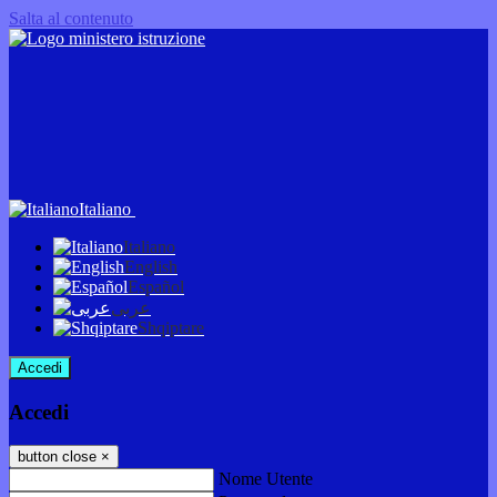
Salta al contenuto
Italiano
Italiano
English
Español
عربى
Shqiptare
Accedi
Accedi
button close
×
Nome Utente