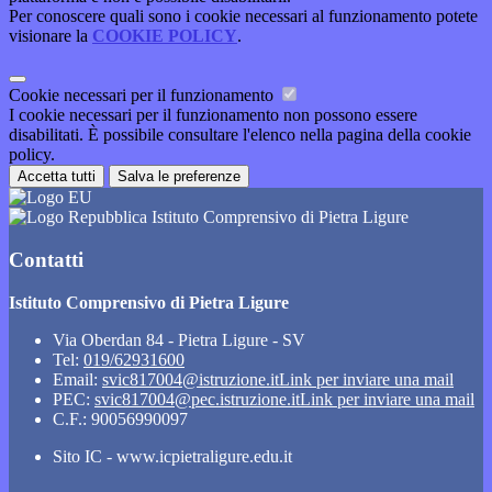
Per conoscere quali sono i cookie necessari al funzionamento potete
visionare la
COOKIE POLICY
.
Cookie necessari per il funzionamento
I cookie necessari per il funzionamento non possono essere
disabilitati. È possibile consultare l'elenco nella pagina della cookie
policy.
Accetta tutti
Salva le preferenze
Istituto Comprensivo di Pietra Ligure
Contatti
Istituto Comprensivo di Pietra Ligure
Via Oberdan 84 - Pietra Ligure - SV
Tel:
019/62931600
Email:
svic817004@istruzione.it
Link per inviare una mail
PEC:
svic817004@pec.istruzione.it
Link per inviare una mail
C.F.: 90056990097
Sito IC - www.icpietraligure.edu.it