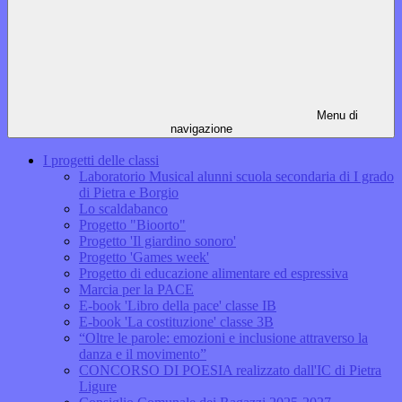
Menu di
navigazione
I progetti delle classi
Laboratorio Musical alunni scuola secondaria di I grado
di Pietra e Borgio
Lo scaldabanco
Progetto "Bioorto"
Progetto 'Il giardino sonoro'
Progetto 'Games week'
Progetto di educazione alimentare ed espressiva
Marcia per la PACE
E-book 'Libro della pace' classe IB
E-book 'La costituzione' classe 3B
“Oltre le parole: emozioni e inclusione attraverso la
danza e il movimento”
CONCORSO DI POESIA realizzato dall'IC di Pietra
Ligure