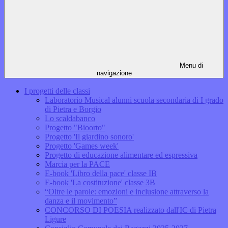
Menu di
navigazione
I progetti delle classi
Laboratorio Musical alunni scuola secondaria di I grado
di Pietra e Borgio
Lo scaldabanco
Progetto "Bioorto"
Progetto 'Il giardino sonoro'
Progetto 'Games week'
Progetto di educazione alimentare ed espressiva
Marcia per la PACE
E-book 'Libro della pace' classe IB
E-book 'La costituzione' classe 3B
“Oltre le parole: emozioni e inclusione attraverso la
danza e il movimento”
CONCORSO DI POESIA realizzato dall'IC di Pietra
Ligure