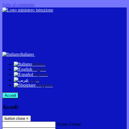
Salta al contenuto
Italiano
Italiano
English
Español
عربى
Shqiptare
Accedi
Accedi
button close
×
Nome Utente