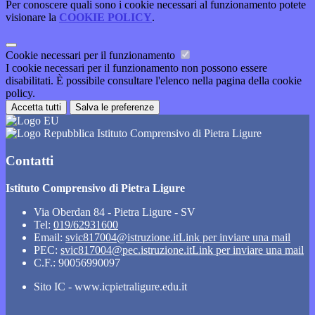
Per conoscere quali sono i cookie necessari al funzionamento potete
visionare la
COOKIE POLICY
.
Cookie necessari per il funzionamento
I cookie necessari per il funzionamento non possono essere
disabilitati. È possibile consultare l'elenco nella pagina della cookie
policy.
Accetta tutti
Salva le preferenze
Istituto Comprensivo di Pietra Ligure
Contatti
Istituto Comprensivo di Pietra Ligure
Via Oberdan 84 - Pietra Ligure - SV
Tel:
019/62931600
Email:
svic817004@istruzione.it
Link per inviare una mail
PEC:
svic817004@pec.istruzione.it
Link per inviare una mail
C.F.: 90056990097
Sito IC - www.icpietraligure.edu.it