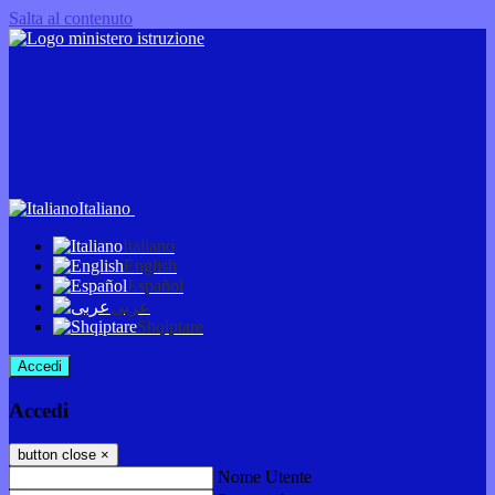
Salta al contenuto
Italiano
Italiano
English
Español
عربى
Shqiptare
Accedi
Accedi
button close
×
Nome Utente