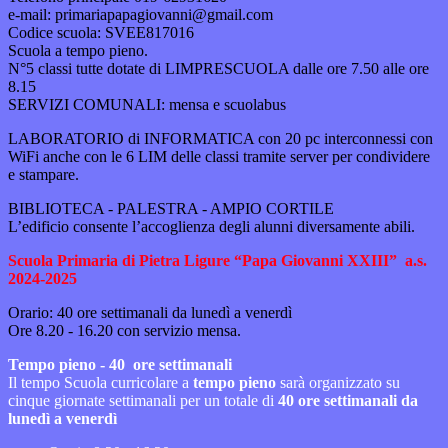
e-mail: primariapapagiovanni@gmail.com
Codice scuola: SVEE817016
Scuola a tempo pieno.
N°5 classi tutte dotate di LIMPRESCUOLA dalle ore 7.50 alle ore
8.15
SERVIZI COMUNALI: mensa e scuolabus
LABORATORIO di INFORMATICA con 20 pc interconnessi con
WiFi anche con le 6 LIM delle classi tramite server per condividere
e stampare.
BIBLIOTECA - PALESTRA - AMPIO CORTILE
L’edificio consente l’accoglienza degli alunni diversamente abili.
Scuola Primaria di Pietra Ligure “Papa Giovanni XXIII”
a.s.
2024-2025
Orario: 40 ore settimanali da lunedì a venerdì
Ore 8.20 - 16.20 con servizio mensa.
Tempo pieno - 40 ore settimanali
Il tempo Scuola curricolare a
tempo pieno
sarà organizzato su
cinque giornate settimanali per un totale di
40 ore settimanali da
lunedì a venerdì