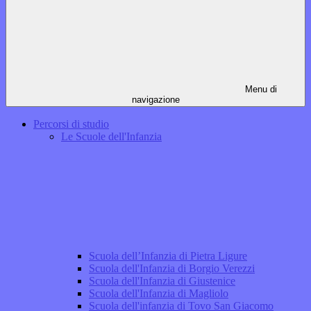
Menu di
navigazione
Percorsi di studio
Le Scuole dell'Infanzia
Scuola dell’Infanzia di Pietra Ligure
Scuola dell'Infanzia di Borgio Verezzi
Scuola dell'Infanzia di Giustenice
Scuola dell'Infanzia di Magliolo
Scuola dell'infanzia di Tovo San Giacomo