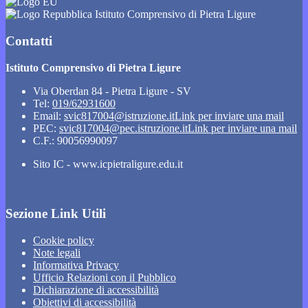
Istituto Comprensivo di Pietra Ligure
Contatti
Istituto Comprensivo di Pietra Ligure
Via Oberdan 84 - Pietra Ligure - SV
Tel:
019/62931600
Email:
svic817004@istruzione.it
Link per inviare una mail
PEC:
svic817004@pec.istruzione.it
Link per inviare una mail
C.F.: 90056990097
Sito IC - www.icpietraligure.edu.it
Sezione Link Utili
Cookie policy
Note legali
Informativa Privacy
Ufficio Relazioni con il Pubblico
Dichiarazione di accessibilità
Obiettivi di accessibilità