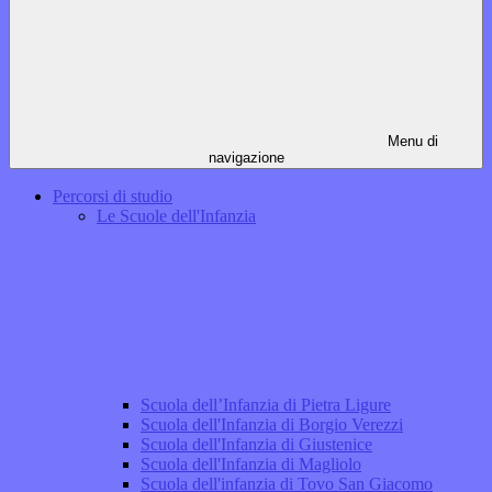
Menu di
navigazione
Percorsi di studio
Le Scuole dell'Infanzia
Scuola dell’Infanzia di Pietra Ligure
Scuola dell'Infanzia di Borgio Verezzi
Scuola dell'Infanzia di Giustenice
Scuola dell'Infanzia di Magliolo
Scuola dell'infanzia di Tovo San Giacomo