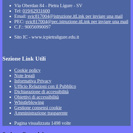
Via Oberdan 84 - Pietra Ligure - SV
Tel:
019/62931600
Email:
svic817004@istruzione.it
Link per inviare una mail
PEC:
svic817004@pec.istruzione.it
Link per inviare una mail
C.F.: 90056990097
Sito IC - www.icpietraligure.edu.it
Sezione Link Utili
Cookie policy
Note legali
Informativa Privacy
Ufficio Relazioni con il Pubblico
Dichiarazione di accessibilità
Obiettivi di accessibilità
Whistleblowing
Gestione consensi cookie
Amministrazione trasparente
Pagina visualizzata
1498
volte