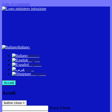
Salta al contenuto
Italiano
Italiano
English
Español
عربى
Shqiptare
Accedi
Accedi
button close
×
Nome Utente