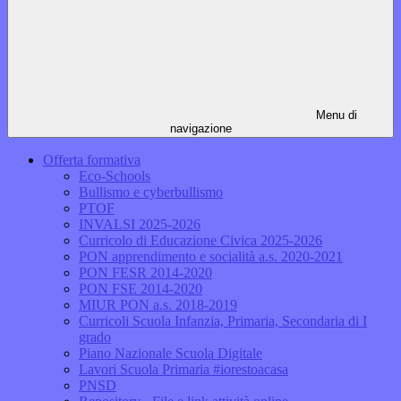
Menu di
navigazione
Offerta formativa
Eco-Schools
Bullismo e cyberbullismo
PTOF
INVALSI 2025-2026
Curricolo di Educazione Civica 2025-2026
PON apprendimento e socialità a.s. 2020-2021
PON FESR 2014-2020
PON FSE 2014-2020
MIUR PON a.s. 2018-2019
Curricoli Scuola Infanzia, Primaria, Secondaria di I
grado
Piano Nazionale Scuola Digitale
Lavori Scuola Primaria #iorestoacasa
PNSD