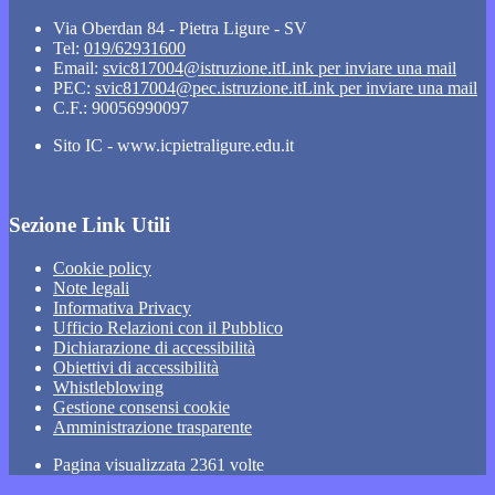
Via Oberdan 84 - Pietra Ligure - SV
Tel:
019/62931600
Email:
svic817004@istruzione.it
Link per inviare una mail
PEC:
svic817004@pec.istruzione.it
Link per inviare una mail
C.F.: 90056990097
Sito IC - www.icpietraligure.edu.it
Sezione Link Utili
Cookie policy
Note legali
Informativa Privacy
Ufficio Relazioni con il Pubblico
Dichiarazione di accessibilità
Obiettivi di accessibilità
Whistleblowing
Gestione consensi cookie
Amministrazione trasparente
Pagina visualizzata
2361
volte