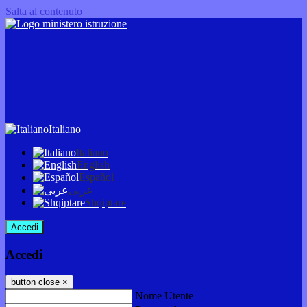
Salta al contenuto
Italiano
Italiano
English
Español
عربى
Shqiptare
Accedi
Accedi
button close
×
Nome Utente