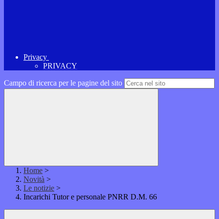
Privacy
PRIVACY
Campo di ricerca per le pagine del sito
Home
>
Novità
>
Le notizie
>
Incarichi Tutor e personale PNRR D.M. 66