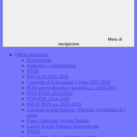
Menu di
navigazione
Offerta formativa
Eco-Schools
Bullismo e cyberbullismo
PTOF
INVALSI 2025-2026
Curricolo di Educazione Civica 2025-2026
PON apprendimento e socialità a.s. 2020-2021
PON FESR 2014-2020
PON FSE 2014-2020
MIUR PON a.s. 2018-2019
Curricoli Scuola Infanzia, Primaria, Secondaria di I
grado
Piano Nazionale Scuola Digitale
Lavori Scuola Primaria #iorestoacasa
PNSD