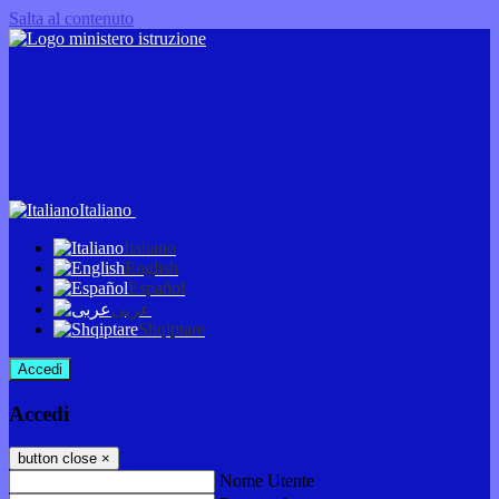
Salta al contenuto
Italiano
Italiano
English
Español
عربى
Shqiptare
Accedi
Accedi
button close
×
Nome Utente